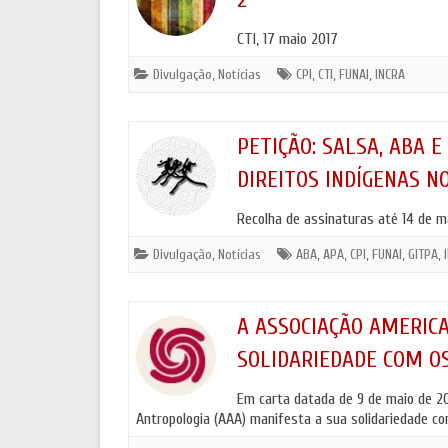
CTI, 17 maio 2017
Divulgação
,
Notícias
CPI
,
CTI
,
FUNAI
,
INCRA
PETIÇÃO: SALSA, ABA 
DIREITOS INDÍGENAS N
Recolha de assinaturas até 14 de m
Divulgação
,
Notícias
ABA
,
APA
,
CPI
,
FUNAI
,
GITPA
,
A ASSOCIAÇÃO AMERICA
SOLIDARIEDADE COM O
Em carta datada de 9 de maio de 201
Antropologia (AAA) manifesta a sua solidariedade c