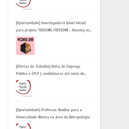
Candidaturas até 29 de maio 2026
[Oportunidade] Investigador/a (nível inicial)
para projeto “HOUSING FREEDOM – Housing as
a Tool for Freedom: A Future Away from
Incarceration” | até 8 de maio
[Ofertas de Trabalho] Bolsa de Emprego
Público e CPLP | candidaturas até início de
maio 2026
[Oportunidade] Professor Auxiliar para a
Universidade Aberta na área da Antropologia