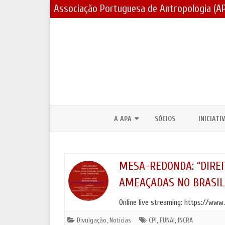
Associação Portuguesa de Antropologia (A
A APA
SÓCIOS
INICIATI
CORPOS SOCIAIS / ESTATUTOS
PRÉMIOS
ASSEMBLEIAS GERAIS E ELEIÇÕES
BOLSAS 
MESA-REDONDA: “DIREIT
AMEAÇADAS NO BRASIL?
PARCERIAS E PROTOCOLOS
FÓRUNS 
Online live streaming: https://w
CONTACTOS
DIA MUND
JORNADA
Divulgação
,
Notícias
CPI
,
FUNAI
,
INCRA
LOGOTIPO