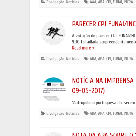
Divulgação
,
Notícias
AAA
,
ABA
,
CPI
,
FUNAI
,
INCRA
PARECER CPI FUNAI/IN
A votação do parecer CPI-FUNAI/IN
9.30 foi adiada surpreendentemente
Read more »
Divulgação
,
Notícias
ABA
,
APA
,
CPI
,
FUNAI
,
INCRA
NOTÍCIA NA IMPRENSA 
09-05-2017)
“Antropóloga portuguesa diz serem
Divulgação
,
Notícias
ABA
,
APA
,
CPI
,
FUNAI
,
INCRA
NOTA DA APA SOBRE O