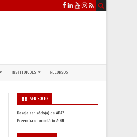
INSTITUIÇÕES
RECURSOS
EVENTOS
DEPARTAMENTOS / CURSOS DE
ANTROPOLOGIA
SER SÓCIO
ICOS
NSULTAS PÚBLICAS
UNIDADES DE INVESTIGAÇÃO
Deseja ser sócio(a) da APA?
ASSOCIAÇÕES INTERNACIONAIS
Preencha o formulário
AQUI
S
SAS/PRÉMIOS)