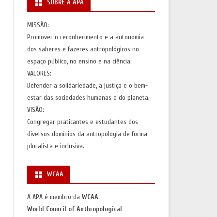
SOBRE A APA
S
AÇÕES)
MISSÃO:
Promover o reconhecimento e a autonomia
AS
dos saberes e fazeres antropológicos no
espaço público, no ensino e na ciência.
VALORES:
Defender a solidariedade, a justiça e o bem-
estar das sociedades humanas e do planeta.
VISÃO:
Congregar praticantes e estudantes dos
diversos domínios da antropologia de forma
pluralista e inclusiva.
WCAA
A APA é membro da
WCAA
World Council of Anthropological