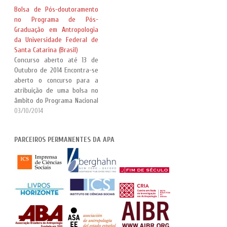
Antropologia, Etnografia,
Bolsa de Pós-doutoramento
Arqueologia
no Programa de Pós-
e Museologia/Museografia
Graduação em Antropologia
no âmbito do Museu da
da Universidade Federal de
Universidade do Porto. Mais
Santa Catarina (Brasil)
informações:
Concurso aberto até 13 de
http://sigarra.up.pt/spup/pt/
Outubro de 2014 Encontra-se
noticias_geral.lista_noticias
aberto o concurso para a
atribuição de uma bolsa no
âmbito do Programa Nacional
de Pós-Doutorado PNPD/
03/10/2014
CAPES para exercer
actividades de ensino,
PARCEIROS PERMANENTES DA APA
pesquisa e extensão na área
de Antropologia. Mais
informações:
http://ppgas.posgrad.ufsc.br/
files/2014/09/Edital-PPGAS-
UFSC-PNPD-2014.pdf