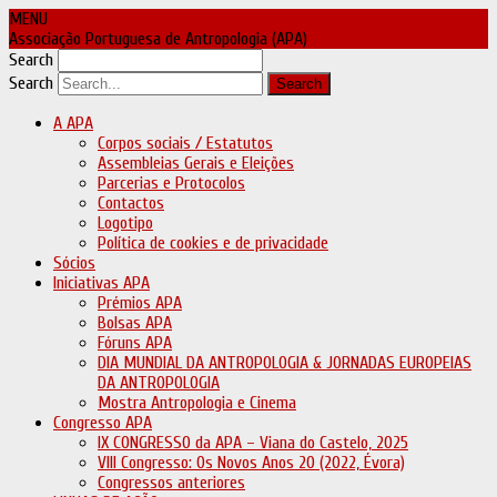
MENU
Associação Portuguesa de Antropologia (APA)
Search
Search
A APA
Corpos sociais / Estatutos
Assembleias Gerais e Eleições
Parcerias e Protocolos
Contactos
Logotipo
Política de cookies e de privacidade
Sócios
Iniciativas APA
Prémios APA
Bolsas APA
Fóruns APA
DIA MUNDIAL DA ANTROPOLOGIA & JORNADAS EUROPEIAS
DA ANTROPOLOGIA
Mostra Antropologia e Cinema
Congresso APA
IX CONGRESSO da APA – Viana do Castelo, 2025
VIII Congresso: Os Novos Anos 20 (2022, Évora)
Congressos anteriores