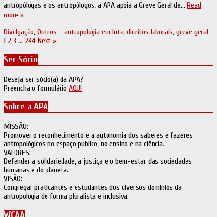
antropólogas e os antropólogos, a APA apoia a Greve Geral de…
Read
more »
Divulgação
,
Outros
antropologia em luta
,
direitos laborais
,
greve geral
Paginação
1
2
3
…
244
Next »
dos
Ser Sócio
conteúdos
Deseja ser sócio(a) da APA?
Preencha o formulário
AQUI
Sobre a APA
MISSÃO:
Promover o reconhecimento e a autonomia dos saberes e fazeres
antropológicos no espaço público, no ensino e na ciência.
VALORES:
Defender a solidariedade, a justiça e o bem-estar das sociedades
humanas e do planeta.
VISÃO:
Congregar praticantes e estudantes dos diversos domínios da
antropologia de forma pluralista e inclusiva.
WCAA