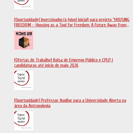
[Oportunidade] Investigador/a (nível inicial) para projeto “HOUSING
FREEDOM – Housing as a Tool for Freedom: A Future Away from
Incarceration” | até 8 de maio
[Ofertas de Trabalho] Bolsa de Emprego Público e CPLP |
candidaturas até início de maio 2026
[Oportunidade] Professor Auxiliar para a Universidade Aberta na
área da Antropologia