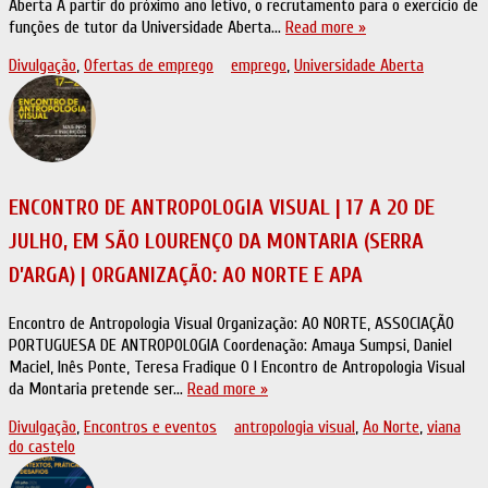
Aberta A partir do próximo ano letivo, o recrutamento para o exercício de
funções de tutor da Universidade Aberta…
Read more »
Divulgação
,
Ofertas de emprego
emprego
,
Universidade Aberta
ENCONTRO DE ANTROPOLOGIA VISUAL | 17 A 20 DE
JULHO, EM SÃO LOURENÇO DA MONTARIA (SERRA
D’ARGA) | ORGANIZAÇÃO: AO NORTE E APA
Encontro de Antropologia Visual Organização: AO NORTE, ASSOCIAÇÃO
PORTUGUESA DE ANTROPOLOGIA Coordenação: Amaya Sumpsi, Daniel
Maciel, Inês Ponte, Teresa Fradique O I Encontro de Antropologia Visual
da Montaria pretende ser…
Read more »
Divulgação
,
Encontros e eventos
antropologia visual
,
Ao Norte
,
viana
do castelo