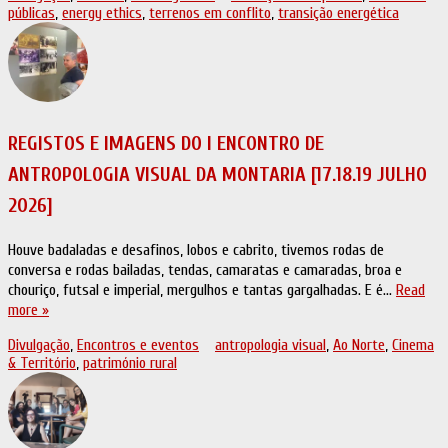
públicas
,
energy ethics
,
terrenos em conflito
,
transição energética
REGISTOS E IMAGENS DO I ENCONTRO DE
ANTROPOLOGIA VISUAL DA MONTARIA [17.18.19 JULHO
2026]
Houve badaladas e desafinos, lobos e cabrito, tivemos rodas de
conversa e rodas bailadas, tendas, camaratas e camaradas, broa e
chouriço, futsal e imperial, mergulhos e tantas gargalhadas. E é…
Read
more »
Divulgação
,
Encontros e eventos
antropologia visual
,
Ao Norte
,
Cinema
& Território
,
património rural