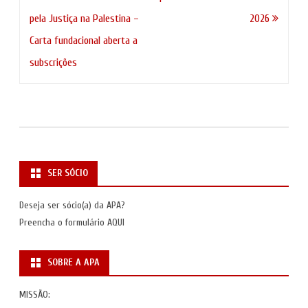
de
pela Justiça na Palestina –
2026
artigos
Carta fundacional aberta a
subscrições
SER SÓCIO
Deseja ser sócio(a) da APA?
Preencha o formulário
AQUI
SOBRE A APA
MISSÃO: