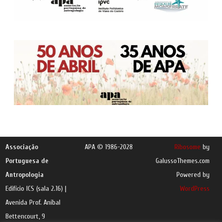
Associação
APA © 1986-2028
Ribosome
by
Portuguesa de
GalussoThemes.com
Antropologia
Powered by
Edifício ICS (sala 2.16) |
WordPress
Avenida Prof. Aníbal
Bettencourt, 9