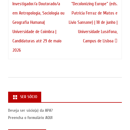
de
Investigador/a Doutorado/a
“Decolonizing Europe” (eds.
artigos
em Antropologia, Sociologia ou
Patrícia Ferraz de Matos e
Geografia Humana|
Livio Sansone) | 18 de junho |
Universidade de Coimbra |
Universidade Lusófona,
Candidaturas até 29 de maio
Campus de Lisboa
2026
SER SÓCIO
Deseja ser sócio(a) da APA?
Preencha o formulário
AQUI