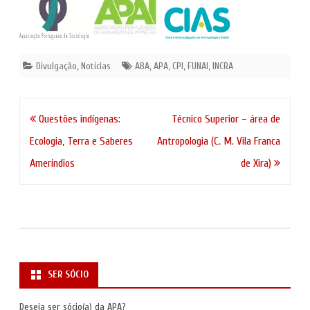
Divulgação
,
Notícias
ABA
,
APA
,
CPI
,
FUNAI
,
INCRA
Navegação
Questões indígenas:
Técnico Superior – área de
de
Ecologia, Terra e Saberes
Antropologia (C. M. Vila Franca
artigos
Ameríndios
de Xira)
SER SÓCIO
Deseja ser sócio(a) da APA?