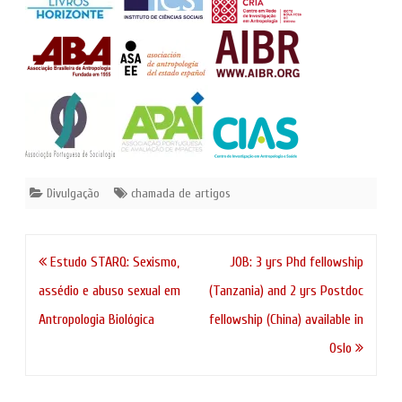
Divulgação
chamada de artigos
Navegação
Estudo STARQ: Sexismo,
JOB: 3 yrs Phd fellowship
de
assédio e abuso sexual em
(Tanzania) and 2 yrs Postdoc
artigos
Antropologia Biológica
fellowship (China) available in
Oslo