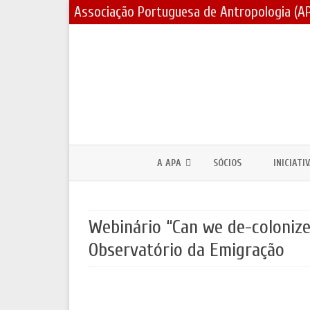
Associação Portuguesa de Antropologia (A
A APA
SÓCIOS
INICIATI
CORPOS SOCIAIS / ESTATUTOS
PRÉMIOS
Webinário “Can we de-colonize 
ASSEMBLEIAS GERAIS E ELEIÇÕES
BOLSAS 
Observatório da Emigração
PARCERIAS E PROTOCOLOS
FÓRUNS 
CONTACTOS
DIA MUND
JORNADA
LOGOTIPO