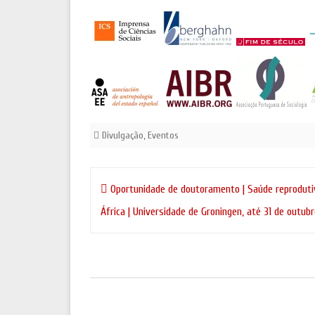
Divulgação
,
Eventos
Navegação
Oportunidade de doutoramento | Saúde reprodut
de
África | Universidade de Groningen, até 31 de outub
artigos