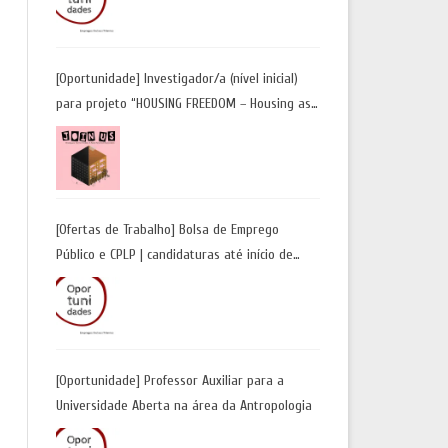
Candidaturas até 29 de maio 2026
[Oportunidade] Investigador/a (nível inicial)
para projeto “HOUSING FREEDOM – Housing as
a Tool for Freedom: A Future Away from
Incarceration” | até 8 de maio
[Ofertas de Trabalho] Bolsa de Emprego
Público e CPLP | candidaturas até início de
maio 2026
[Oportunidade] Professor Auxiliar para a
Universidade Aberta na área da Antropologia