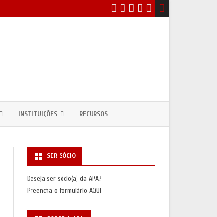
INSTITUIÇÕES
RECURSOS
EVENTOS
DEPARTAMENTOS / CURSOS DE
ANTROPOLOGIA
SER SÓCIO
ICOS
NSULTAS PÚBLICAS
UNIDADES DE INVESTIGAÇÃO
Deseja ser sócio(a) da APA?
ASSOCIAÇÕES INTERNACIONAIS
Preencha o formulário
AQUI
S
SAS/PRÉMIOS)