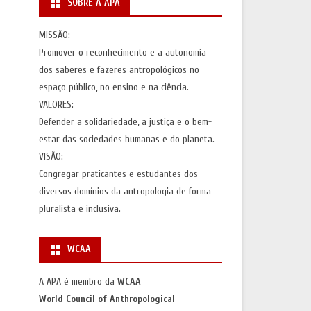
SOBRE A APA
S
AÇÕES)
MISSÃO:
Promover o reconhecimento e a autonomia
AS
dos saberes e fazeres antropológicos no
espaço público, no ensino e na ciência.
VALORES:
Defender a solidariedade, a justiça e o bem-
estar das sociedades humanas e do planeta.
VISÃO:
Congregar praticantes e estudantes dos
diversos domínios da antropologia de forma
pluralista e inclusiva.
WCAA
A APA é membro da
WCAA
World Council of Anthropological