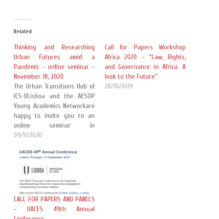
Related
Thinking and Researching
Call for Papers Workshop
Urban Futures amid a
Africa 2020 – “Law, Rights,
Pandemic – online seminar –
and Governance in Africa. A
November 18, 2020
look to the Future”
The Urban Transitions Hub of
28/10/2019
ICS-ULisboa and the AESOP
Young Academics Networkare
happy to invite you to an
online seminar in
preparation of the Lisbon
09/11/2020
Early-Career Workshop in
Urban Studies (postponed to
2021 because of the Covid-19
pandemic). The CfP (now
closed but to be reopened in
early 2021) of…
CALL FOR PAPERS AND PANELS
– UACES 49th Annual
Conference