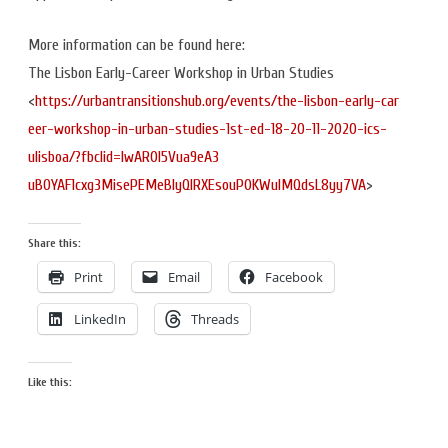
More information can be found here:
The Lisbon Early-Career Workshop in Urban Studies
<
https://urbantransitionshub.o
rg/events/the-lisbon-early-car
eer-workshop-in-urban-studies-
1st-ed-18-20-11-2020-ics-
ulisboa/?fbclid=IwAR0I5Vua9eA3
uBOYAF1cxg3MisePEMeBIyQIRXEsou
P0KWuIMQdsL8yy7VA
>
Share this:
Print
Email
Facebook
LinkedIn
Threads
Like this: