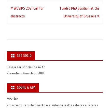
Navegação
WESIPS 2021 Call for
Funded PhD position at the
de
abstracts
University of Brussels
artigos
SER SÓCIO
Deseja ser sócio(a) da APA?
Preencha o formulário
AQUI
SOBRE A APA
MISSÃO:
Promover o reconhecimento e a autonomia dos saberes e fazeres