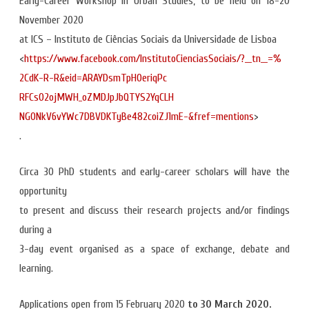
Early-Career Workshop in Urban Studies, to be held on 18-20
November 2020
at ICS – Instituto de Ciências Sociais da Universidade de Lisboa
<
https://www.facebook.com/Inst
itutoCienciasSociais/?__tn__=%
2CdK-R-R&eid=ARAYDsmTpH0eriqPc
RFCsO2ojMWH_oZMDJpJbQTYS2YqCLH
NG0NkV6vYWc7DBVDKTyBe482coiZJ1
mE-&fref=mentions
>
.
Circa 30 PhD students and early-career scholars will have the
opportunity
to present and discuss their research projects and/or findings
during a
3-day event organised as a space of exchange, debate and
learning.
Applications open from 15 February 2020
to 30 March 2020.