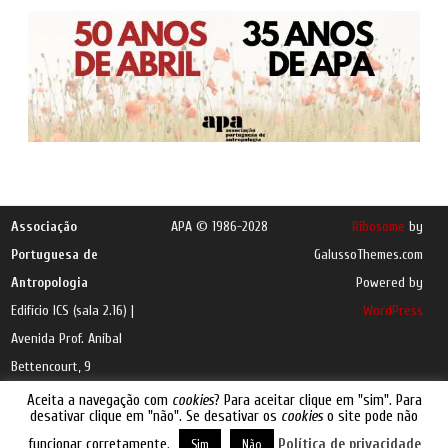
Associação
APA © 1986-2028
Ribosome
by
Portuguesa de
GalussoThemes.com
Antropologia
Powered by
Edifício ICS (sala 2.16) |
WordPress
Avenida Prof. Aníbal
Bettencourt, 9
1600-189 Lisboa |
e-
Aceita a navegação com
cookies
? Para aceitar clique em "sim". Para
desativar clique em "não". Se desativar os
cookies
o site pode não
mail
funcionar corretamente.
Política de privacidade
Sim
Não