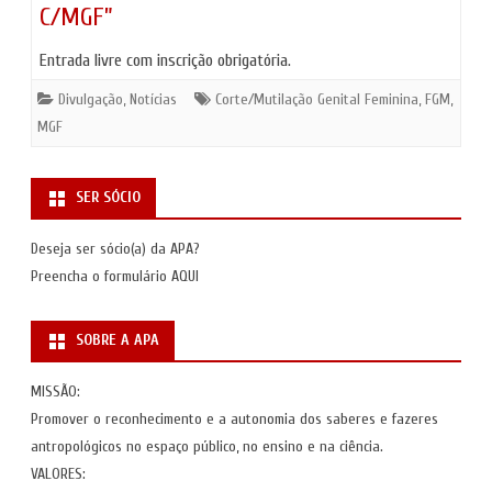
C/MGF”
Entrada livre com inscrição obrigatória.
Divulgação
,
Notícias
Corte/Mutilação Genital Feminina
,
FGM
,
MGF
SER SÓCIO
Deseja ser sócio(a) da APA?
Preencha o formulário
AQUI
SOBRE A APA
MISSÃO:
Promover o reconhecimento e a autonomia dos saberes e fazeres
antropológicos no espaço público, no ensino e na ciência.
VALORES: