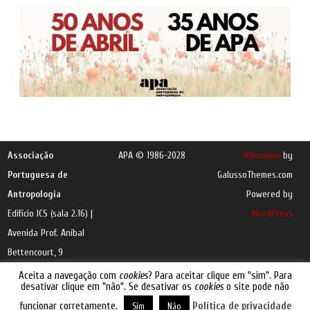
Associação
APA © 1986-2028
Ribosome
by
Portuguesa de
GalussoThemes.com
Antropologia
Powered by
Edifício ICS (sala 2.16) |
WordPress
Avenida Prof. Aníbal
Bettencourt, 9
1600-189 Lisboa |
e-
Aceita a navegação com
cookies
? Para aceitar clique em "sim". Para
desativar clique em "não". Se desativar os
cookies
o site pode não
mail
funcionar corretamente.
Política de privacidade
Sim
Não