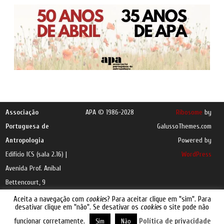
Associação
APA © 1986-2028
Ribosome
by
Portuguesa de
GalussoThemes.com
Antropologia
Powered by
Edifício ICS (sala 2.16) |
WordPress
Avenida Prof. Aníbal
Bettencourt, 9
1600-189 Lisboa |
e-
Aceita a navegação com
cookies
? Para aceitar clique em "sim". Para
desativar clique em "não". Se desativar os
cookies
o site pode não
mail
funcionar corretamente.
Política de privacidade
Sim
Não