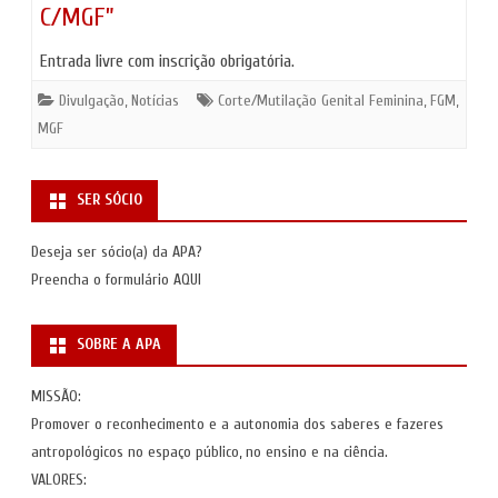
C/MGF”
Entrada livre com inscrição obrigatória.
Divulgação
,
Notícias
Corte/Mutilação Genital Feminina
,
FGM
,
MGF
SER SÓCIO
Deseja ser sócio(a) da APA?
Preencha o formulário
AQUI
SOBRE A APA
MISSÃO:
Promover o reconhecimento e a autonomia dos saberes e fazeres
antropológicos no espaço público, no ensino e na ciência.
VALORES: