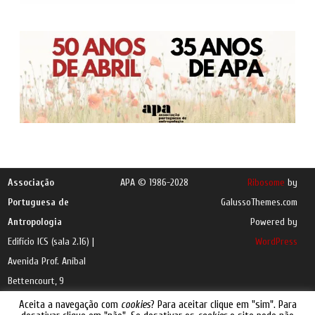
Associação
APA © 1986-2028
Ribosome
by
Portuguesa de
GalussoThemes.com
Antropologia
Powered by
Edifício ICS (sala 2.16) |
WordPress
Avenida Prof. Aníbal
Bettencourt, 9
1600-189 Lisboa |
e-
Aceita a navegação com
cookies
? Para aceitar clique em "sim". Para