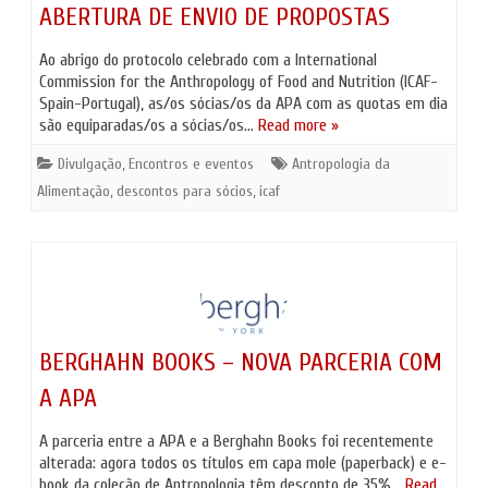
ABERTURA DE ENVIO DE PROPOSTAS
Ao abrigo do protocolo celebrado com a International
Commission for the Anthropology of Food and Nutrition (ICAF-
Spain-Portugal), as/os sócias/os da APA com as quotas em dia
são equiparadas/os a sócias/os…
Read more »
Divulgação
,
Encontros e eventos
Antropologia da
Alimentação
,
descontos para sócios
,
icaf
BERGHAHN BOOKS – NOVA PARCERIA COM
A APA
A parceria entre a APA e a Berghahn Books foi recentemente
alterada: agora todos os títulos em capa mole (paperback) e e-
book da coleção de Antropologia têm desconto de 35%…
Read