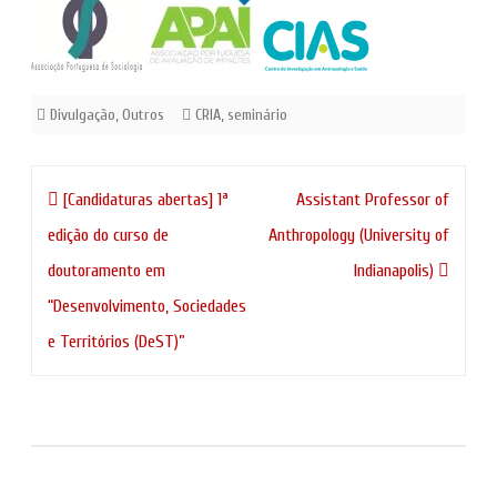
Divulgação
,
Outros
CRIA
,
seminário
Navegação
[Candidaturas abertas] 1ª
Assistant Professor of
de
edição do curso de
Anthropology (University of
artigos
doutoramento em
Indianapolis)
“Desenvolvimento, Sociedades
e Territórios (DeST)”