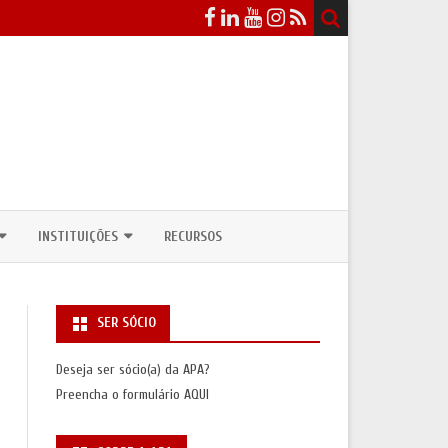
INSTITUIÇÕES
RECURSOS
EVENTOS
DEPARTAMENTOS / CURSOS DE
ANTROPOLOGIA
SER SÓCIO
ICOS
NSULTAS PÚBLICAS
UNIDADES DE INVESTIGAÇÃO
Deseja ser sócio(a) da APA?
ASSOCIAÇÕES INTERNACIONAIS
Preencha o formulário
AQUI
S
SAS/PRÉMIOS)