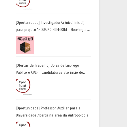
Candidaturas até 29 de maio 2026
[Oportunidade] Investigador/a (nível inicial)
para projeto “HOUSING FREEDOM – Housing as
a Tool for Freedom: A Future Away from
Incarceration” | até 8 de maio
[Ofertas de Trabalho] Bolsa de Emprego
Público e CPLP | candidaturas até início de
maio 2026
[Oportunidade] Professor Auxiliar para a
Universidade Aberta na área da Antropologia