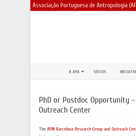
Associação Portuguesa de Antropologia (A
A APA
SÓCIOS
INICIATI
CORPOS SOCIAIS / ESTATUTOS
PRÉMIOS
PhD or Postdoc Opportunity –
ASSEMBLEIAS GERAIS E ELEIÇÕES
BOLSAS 
Outreach Center
PARCERIAS E PROTOCOLOS
FÓRUNS 
CONTACTOS
DIA MUND
The
AFIN Barcelona Research Group and Outreach Cen
JORNADA
LOGOTIPO