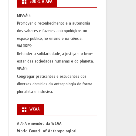
SOBRE A APA
S
AÇÕES)
MISSÃO:
Promover o reconhecimento e a autonomia
AS
dos saberes e fazeres antropológicos no
espaço público, no ensino e na ciência.
VALORES:
Defender a solidariedade, a justiça e o bem-
estar das sociedades humanas e do planeta.
VISÃO:
Congregar praticantes e estudantes dos
diversos domínios da antropologia de forma
pluralista e inclusiva.
WCAA
A APA é membro da
WCAA
World Council of Anthropological