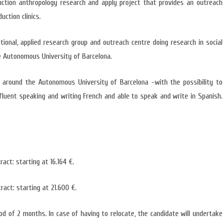
ction anthropology research and apply project that provides an outreach
LOGIA
AUTONOMIA E PLURALIDADE
OPORTUNIDADE
uction clinics.
ANTROPOLOGIA E CINEMA
(CURSOS/FORM
ational, applied research group and outreach centre doing research in social
OUTRAS NOTÍCI
he Autonomous University of Barcelona.
e around the Autonomous University of Barcelona -with the possibility to
fluent speaking and writing French and able to speak and write in Spanish.
act: starting at 16.164 €.
ract: starting at 21.600 €.
od of 2 months. In case of having to relocate, the candidate will undertake