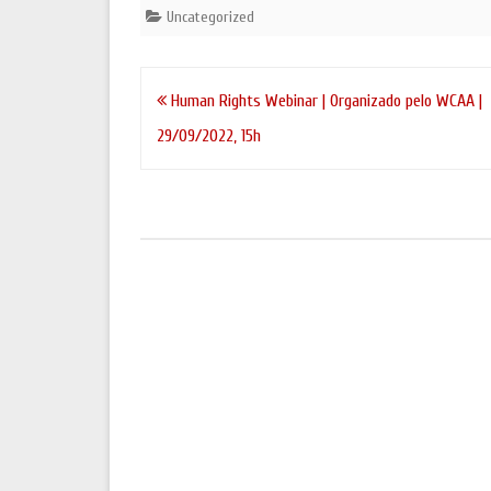
Uncategorized
Navegação
Human Rights Webinar | Organizado pelo WCAA |
de
29/09/2022, 15h
artigos