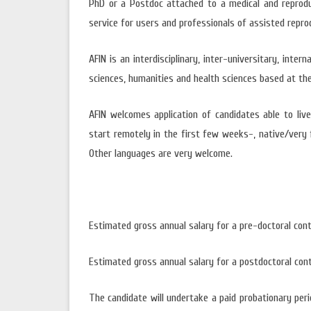
PhD or a Postdoc attached to a medical and reprodu
ANTROPO
service for users and professionals of assisted reprod
POLÍTICA DE COOKIES E DE PRIVACIDADE
MOSTRA 
AFIN is an interdisciplinary, inter-universitary,
intern
sciences, humanities and health sciences based at t
AFIN welcomes application of candidates able to liv
start remotely in the first few weeks-, native/very 
Other languages are very welcome.
Estimated gross annual salary for a pre-doctoral contr
Estimated gross annual salary for a postdoctoral cont
The candidate will undertake a paid probationary peri