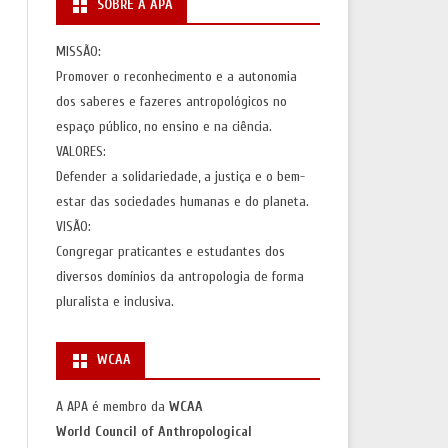
SOBRE A APA
S
AÇÕES)
MISSÃO:
Promover o reconhecimento e a autonomia
AS
dos saberes e fazeres antropológicos no
espaço público, no ensino e na ciência.
VALORES:
Defender a solidariedade, a justiça e o bem-
estar das sociedades humanas e do planeta.
VISÃO:
Congregar praticantes e estudantes dos
diversos domínios da antropologia de forma
pluralista e inclusiva.
WCAA
A APA é membro da
WCAA
World Council of Anthropological