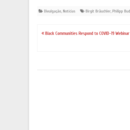
Divulgação
,
Notícias
Birgit Bräuchler
,
Philipp Bu
Navegação
Black Communities Respond to COVID-19 Webinar
de
artigos