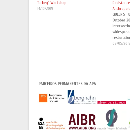
Turkey” Workshop
Resista
14/10/2019
Anthropol
QUEEN’S 
October 20
intersec
widesprea
restorati
and betwe
09/05/201
continued
and their 
worlds,…
PARCEIROS PERMANENTES DA APA