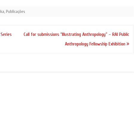
dka
,
Publicações
 Series
Call for submissions “Illustrating Anthropology” – RAI Public
Anthropology Fellowship Exhibition