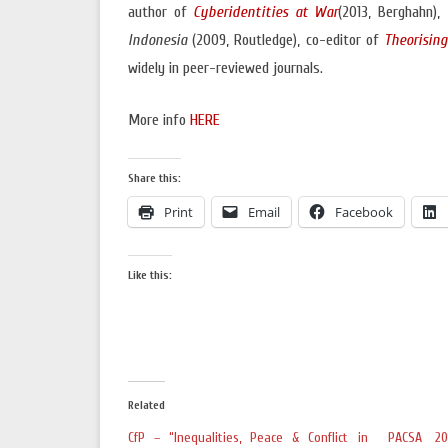
author of
Cyberidentities at War
(2013, Berghahn),
Indonesia
(2009, Routledge), co-editor of
Theorisin
widely in peer-reviewed journals.
More info
HERE
Share this:
Print
Email
Facebook
Like this:
Related
CfP – “Inequalities, Peace & Conflict in
PACSA 20