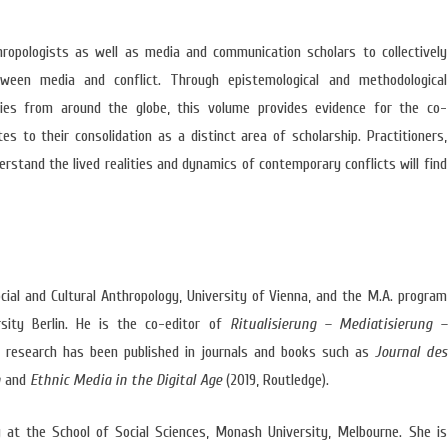
LOGIA
AUTONOMIA E PLURALIDADE
OPORTUNIDADE
ANTROPOLOGIA E CINEMA
(CURSOS/FORM
ropologists as well as media and communication scholars to collectively
tween media and conflict. Through epistemological and methodological
OUTRAS NOTÍCI
dies from around the globe, this volume provides evidence for the co-
s to their consolidation as a distinct area of scholarship. Practitioners,
stand the lived realities and dynamics of contemporary conflicts will find
cial and Cultural Anthropology, University of Vienna, and the M.A. program
sity Berlin. He is the co-editor of
Ritualisierung – Mediatisierung –
s research has been published in journals and books such as
Journal des
n
and
Ethnic Media in the Digital Age
(2019, Routledge).
y at the School of Social Sciences, Monash University, Melbourne. She is