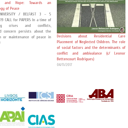
nce and Hope: Towards an
ogy of Peace
UNIVERSITY / BELFAST 3 – 5
19 CALL for PAPERS In a time of
ting crises and conflicts,
d concern persists about the
Decisions about Residential Care
on or maintenance of peace in
Placement of Neglected Children. The role
en many societies. With the
9
of social factors and the determinants of
 growth of global insecurities
conflict and ambivalance (c/ Leonor
impact on political and social
Bettencourt Rodrigues)
04/11/2017