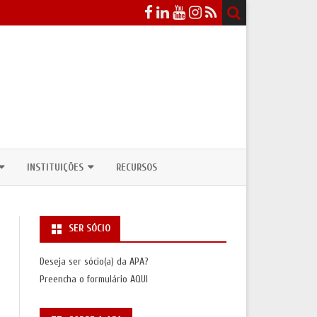
INSTITUIÇÕES
RECURSOS
EVENTOS
DEPARTAMENTOS / CURSOS DE
ANTROPOLOGIA
SER SÓCIO
ICOS
NSULTAS PÚBLICAS
UNIDADES DE INVESTIGAÇÃO
Deseja ser sócio(a) da APA?
ASSOCIAÇÕES INTERNACIONAIS
Preencha o formulário
AQUI
S
SAS/PRÉMIOS)