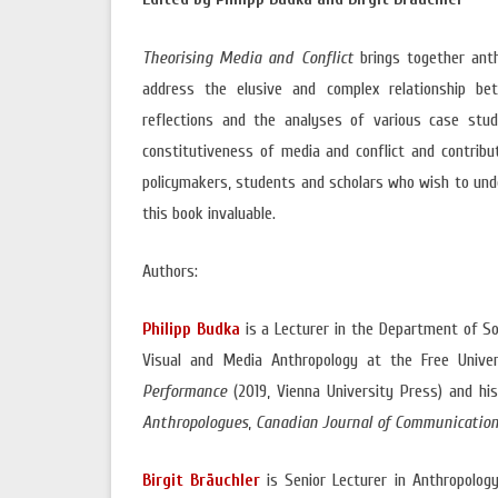
ANTROPO
POLÍTICA DE COOKIES E DE PRIVACIDADE
MOSTRA 
Theorising Media and Conflict
brings together anth
address the elusive and complex relationship be
reflections and the analyses of various case stu
constitutiveness of media and conflict and contribute
policymakers, students and scholars who wish to under
this book invaluable.
Authors:
Philipp Budka
is a Lecturer in the Department of So
Visual and Media Anthropology at the Free Univer
Performance
(2019, Vienna University Press) and hi
Anthropologues
,
Canadian Journal of Communicatio
Birgit Bräuchler
is Senior Lecturer in Anthropolog