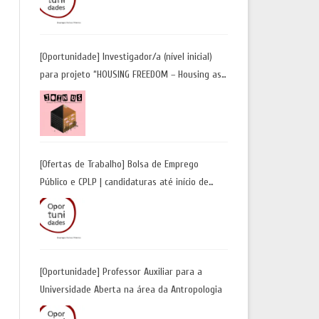
Candidaturas até 29 de maio 2026
[Oportunidade] Investigador/a (nível inicial)
para projeto “HOUSING FREEDOM – Housing as
a Tool for Freedom: A Future Away from
Incarceration” | até 8 de maio
[Ofertas de Trabalho] Bolsa de Emprego
Público e CPLP | candidaturas até início de
maio 2026
[Oportunidade] Professor Auxiliar para a
Universidade Aberta na área da Antropologia