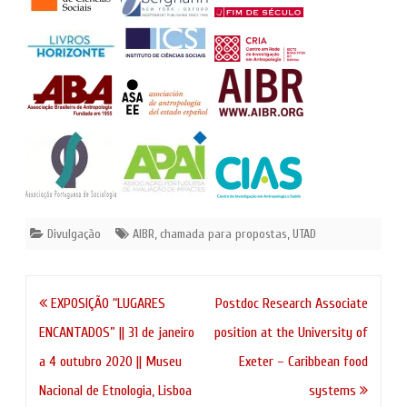
dia 31 de dezembro de 2019.
As propostas devem
adequar-se à normativa do
Congresso para ser…
Divulgação
AIBR
,
chamada para propostas
,
UTAD
Navegação
EXPOSIÇÃO “LUGARES
Postdoc Research Associate
de
ENCANTADOS” || 31 de janeiro
position at the University of
artigos
a 4 outubro 2020 || Museu
Exeter – Caribbean food
Nacional de Etnologia, Lisboa
systems