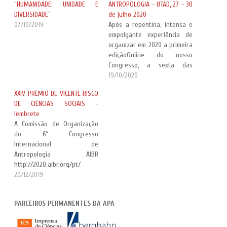
“HUMANIDADE: UNIDADE E
ANTROPOLOGIA – UTAD, 27 – 30
DIVERSIDADE”
de julho 2020
07/10/2019
Após a repentina, intensa e
empolgante experiência de
organizar em 2020 a primeira
ediçãoOnline do nosso
Congresso, a sexta das
edições realizadas até agora
19/10/2020
e na qual foram
XXIV PRÉMIO DE VICENTE RISCO
apresentadas mais de 500
DE CIÊNCIAS SOCIAIS –
propostas, temos o prazer
lembrete
de anunciar o 7º Congresso
A Comissão de Organização
Internacional de
do 6º Congresso
Antropologia AIBR, que terá
Internacional de
lugar na cidade…
Antropologia AIBR
http://2020.aibr.org/pt/
relembra que o prazo para
20/12/2019
envio de propostas (painéis,
comunicações livres, posters,
PARCEIROS PERMANENTES DA APA
audiovisuais, ateliês,
apresentação de livros e
formatos especiais) fecha no