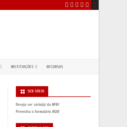
INSTITUIÇÕES
RECURSOS
EVENTOS
DEPARTAMENTOS / CURSOS DE
ANTROPOLOGIA
SER SÓCIO
ICOS
NSULTAS PÚBLICAS
UNIDADES DE INVESTIGAÇÃO
Deseja ser sócio(a) da APA?
ASSOCIAÇÕES INTERNACIONAIS
Preencha o formulário
AQUI
S
SAS/PRÉMIOS)