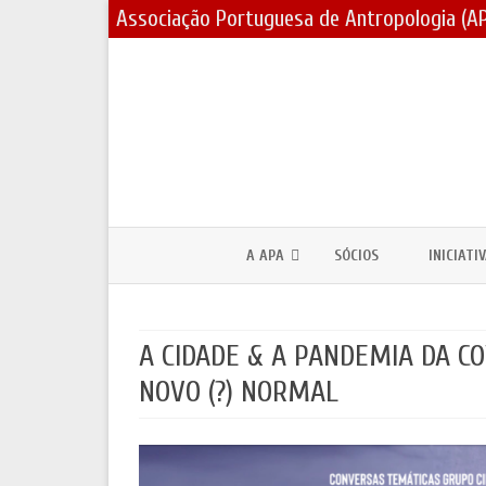
Associação Portuguesa de Antropologia (A
A APA
SÓCIOS
INICIATI
CORPOS SOCIAIS / ESTATUTOS
PRÉMIOS
A CIDADE & A PANDEMIA DA CO
ASSEMBLEIAS GERAIS E ELEIÇÕES
BOLSAS 
NOVO (?) NORMAL
PARCERIAS E PROTOCOLOS
FÓRUNS 
CONTACTOS
DIA MUND
JORNADA
LOGOTIPO