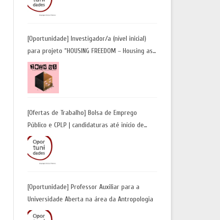
Candidaturas até 29 de maio 2026
[Oportunidade] Investigador/a (nível inicial)
para projeto “HOUSING FREEDOM – Housing as
a Tool for Freedom: A Future Away from
Incarceration” | até 8 de maio
[Ofertas de Trabalho] Bolsa de Emprego
Público e CPLP | candidaturas até início de
maio 2026
[Oportunidade] Professor Auxiliar para a
Universidade Aberta na área da Antropologia