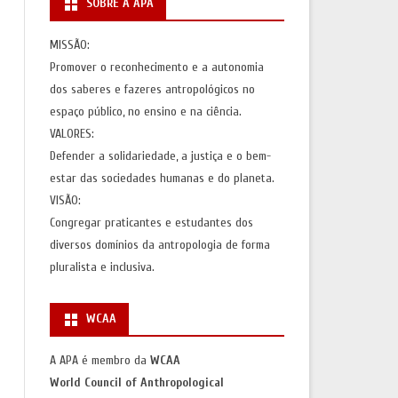
SOBRE A APA
S
AÇÕES)
MISSÃO:
Promover o reconhecimento e a autonomia
AS
dos saberes e fazeres antropológicos no
espaço público, no ensino e na ciência.
VALORES:
Defender a solidariedade, a justiça e o bem-
estar das sociedades humanas e do planeta.
VISÃO:
Congregar praticantes e estudantes dos
diversos domínios da antropologia de forma
pluralista e inclusiva.
WCAA
A APA é membro da
WCAA
World Council of Anthropological