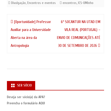
Divulgação
,
Encontros e eventos
encontros
,
ICS-UMinho
Navegação
[Oportunidade] Professor
6º SOCANTUR NA UTAD EM
de
Auxiliar para a Universidade
VILA REAL (PORTUGAL) –
artigos
Aberta na área da
ENVIO DE COMUNICAÇÕES ATÉ
Antropologia
30 DE SETEMBRO DE 2026
SER SÓCIO
Deseja ser sócio(a) da APA?
Preencha o formulário
AQUI