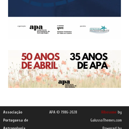
Associação
APA © 1986-2028
Ribosome
by
Portuguesa de
GalussoThemes.com
Antropologia
Powered by