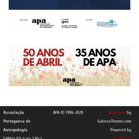
Associação
APA © 1986-2028
Ribosome
by
Portuguesa de
GalussoThemes.com
Antropologia
Powered by
Edifício ICS (sala 2.16) |
WordPress