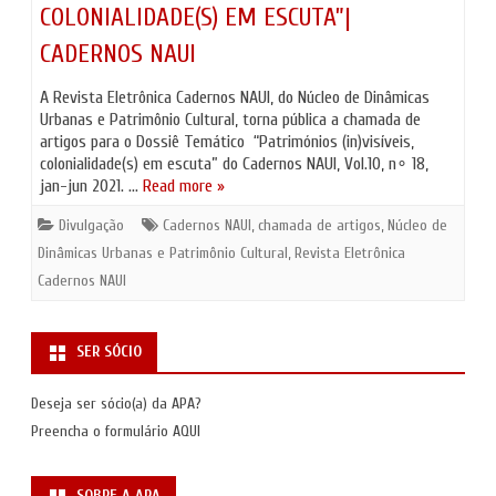
COLONIALIDADE(S) EM ESCUTA”|
CADERNOS NAUI
A Revista Eletrônica Cadernos NAUI, do Núcleo de Dinâmicas
Urbanas e Patrimônio Cultural, torna pública a chamada de
artigos para o Dossiê Temático “Patrimónios (in)visíveis,
colonialidade(s) em escuta” do Cadernos NAUI, Vol.10, n∘ 18,
jan-jun 2021. …
Read more »
Divulgação
Cadernos NAUI
,
chamada de artigos
,
Núcleo de
Dinâmicas Urbanas e Patrimônio Cultural
,
Revista Eletrônica
Cadernos NAUI
SER SÓCIO
Deseja ser sócio(a) da APA?
Preencha o formulário
AQUI
SOBRE A APA