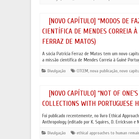
[NOVO CAPÍTULO] “MODOS DE FA
CIENTÍFICA DE MENDES CORREIA À 
FERRAZ DE MATOS)
A sócia Patrícia Ferraz de Matos tem um novo capítulo
a missão científica de Mendes Correia à Guiné Port
Divulgação
CITCEM
,
nova publicação
,
novo capít
[NOVO CAPÍTULO] “NOT OF ONE’S
COLLECTIONS WITH PORTUGUESE H
Foi publicado recentemente, no livro Ethical Approac
Anthropology (editado por K. Squires, D. Errickson e
Divulgação
ethical approaches to human remai