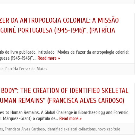
ZER DA ANTROPOLOGIA COLONIAL: A MISSÃO
GUINÉ PORTUGUESA (1945-1946)”, (PATRÍCIA
 de livro publicado. Intitulado “Modos de fazer da antropologia colonial:
uguesa (1945-1946)”,…
Read more »
ulo
,
Patrícia Ferraz de Matos
 BODY”: THE CREATION OF IDENTIFIED SKELETAL
UMAN REMAINS” (FRANCISCA ALVES CARDOSO)
hes to Human Remains. A Global Challenge in Bioarchaeology and Forensic
 N. Márquez-Grant) o capítulo de…
Read more »
ns
,
Francisca Alves Cardoso
,
identified skeletal collections
,
novo capítulo