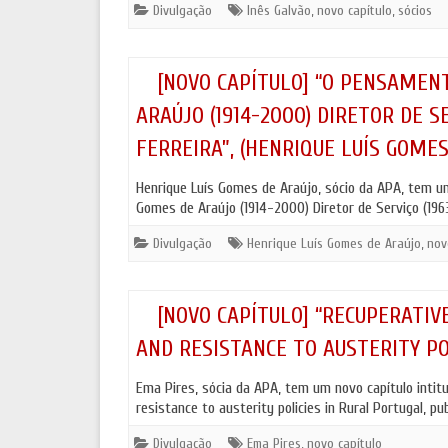
ANTROPO
Divulgação
Inês Galvão
,
novo capítulo
,
sócios
POLÍTICA DE COOKIES E DE PRIVACIDADE
MOSTRA 
[NOVO CAPÍTULO] “O PENSAMEN
ARAÚJO (1914-2000) DIRETOR DE S
FERREIRA”, (HENRIQUE LUÍS GOMES
Henrique Luís Gomes de Araújo, sócio da APA, tem u
Gomes de Araújo (1914-2000) Diretor de Serviço (19
Divulgação
Henrique Luís Gomes de Araújo
,
nov
[NOVO CAPÍTULO] “RECUPERATIV
AND RESISTANCE TO AUSTERITY POL
Ema Pires, sócia da APA, tem um novo capítulo intit
resistance to austerity policies in Rural Portugal, p
Divulgação
Ema Pires
,
novo capítulo