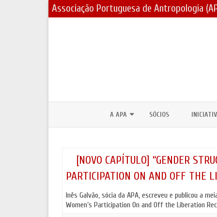
Associação Portuguesa de Antropologia (A
A APA
SÓCIOS
INICIATI
CORPOS SOCIAIS / ESTATUTOS
PRÉMIOS
ASSEMBLEIAS GERAIS E ELEIÇÕES
BOLSAS 
[NOVO CAPÍTULO] “GENDER STRU
PARTICIPATION ON AND OFF THE LI
PARCERIAS E PROTOCOLOS
FÓRUNS 
Inês Galvão, sócia da APA, escreveu e publicou a mei
CONTACTOS
DIA MUND
Women’s Participation On and Off the Liberation Re
JORNADA
LOGOTIPO