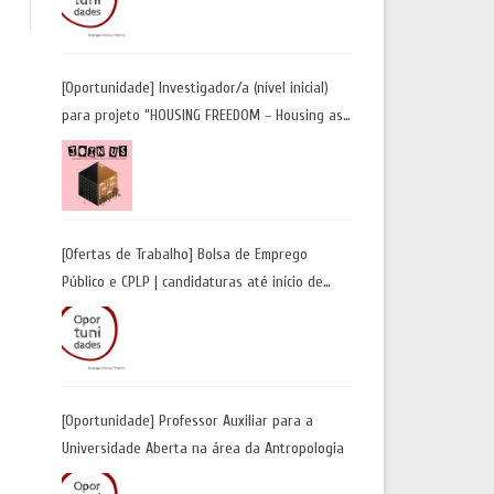
Candidaturas até 29 de maio 2026
[Oportunidade] Investigador/a (nível inicial)
para projeto “HOUSING FREEDOM – Housing as
a Tool for Freedom: A Future Away from
Incarceration” | até 8 de maio
[Ofertas de Trabalho] Bolsa de Emprego
Público e CPLP | candidaturas até início de
maio 2026
[Oportunidade] Professor Auxiliar para a
Universidade Aberta na área da Antropologia