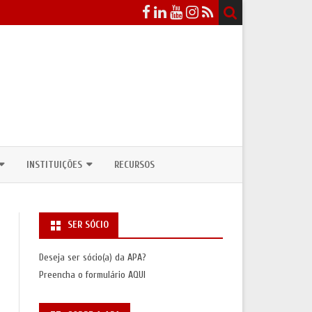
INSTITUIÇÕES
RECURSOS
EVENTOS
DEPARTAMENTOS / CURSOS DE
ANTROPOLOGIA
SER SÓCIO
ICOS
NSULTAS PÚBLICAS
UNIDADES DE INVESTIGAÇÃO
Deseja ser sócio(a) da APA?
ASSOCIAÇÕES INTERNACIONAIS
Preencha o formulário
AQUI
S
SAS/PRÉMIOS)