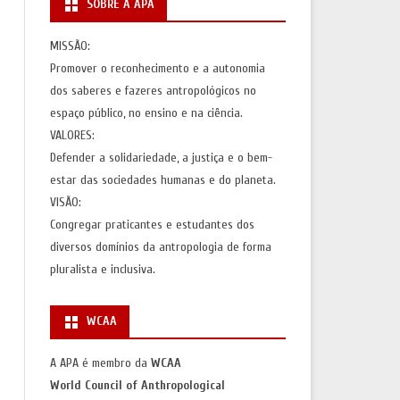
SOBRE A APA
S
AÇÕES)
MISSÃO:
Promover o reconhecimento e a autonomia
AS
dos saberes e fazeres antropológicos no
espaço público, no ensino e na ciência.
VALORES:
Defender a solidariedade, a justiça e o bem-
estar das sociedades humanas e do planeta.
VISÃO:
Congregar praticantes e estudantes dos
diversos domínios da antropologia de forma
pluralista e inclusiva.
WCAA
A APA é membro da
WCAA
World Council of Anthropological