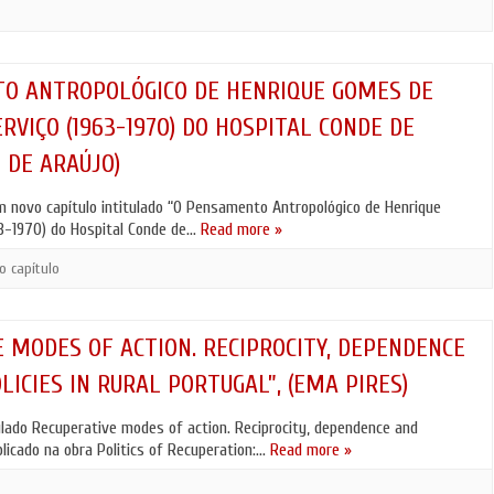
LOGIA
AUTONOMIA E PLURALIDADE
OPORTUNIDADE
ANTROPOLOGIA E CINEMA
(CURSOS/FORM
TO ANTROPOLÓGICO DE HENRIQUE GOMES DE
OUTRAS NOTÍCI
ERVIÇO (1963-1970) DO HOSPITAL CONDE DE
 DE ARAÚJO)
m novo capítulo intitulado “O Pensamento Antropológico de Henrique
63-1970) do Hospital Conde de…
Read more »
o capítulo
E MODES OF ACTION. RECIPROCITY, DEPENDENCE
ICIES IN RURAL PORTUGAL”, (EMA PIRES)
ulado Recuperative modes of action. Reciprocity, dependence and
ublicado na obra Politics of Recuperation:…
Read more »