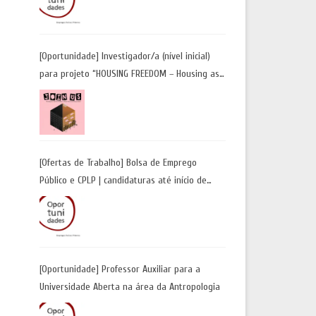
Candidaturas até 29 de maio 2026
[Oportunidade] Investigador/a (nível inicial)
para projeto “HOUSING FREEDOM – Housing as
a Tool for Freedom: A Future Away from
Incarceration” | até 8 de maio
[Ofertas de Trabalho] Bolsa de Emprego
Público e CPLP | candidaturas até início de
maio 2026
[Oportunidade] Professor Auxiliar para a
Universidade Aberta na área da Antropologia