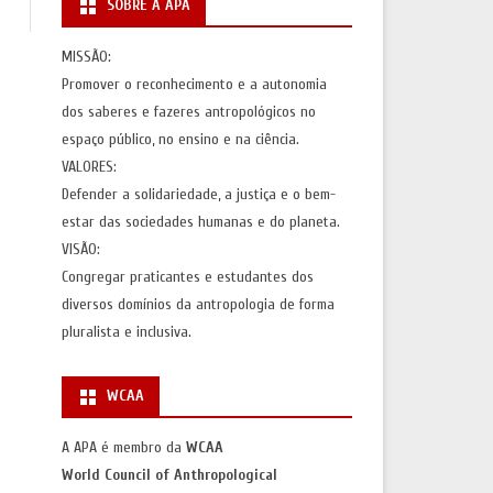
SOBRE A APA
S
AÇÕES)
MISSÃO:
Promover o reconhecimento e a autonomia
AS
dos saberes e fazeres antropológicos no
espaço público, no ensino e na ciência.
VALORES:
Defender a solidariedade, a justiça e o bem-
estar das sociedades humanas e do planeta.
VISÃO:
Congregar praticantes e estudantes dos
diversos domínios da antropologia de forma
pluralista e inclusiva.
WCAA
A APA é membro da
WCAA
World Council of Anthropological