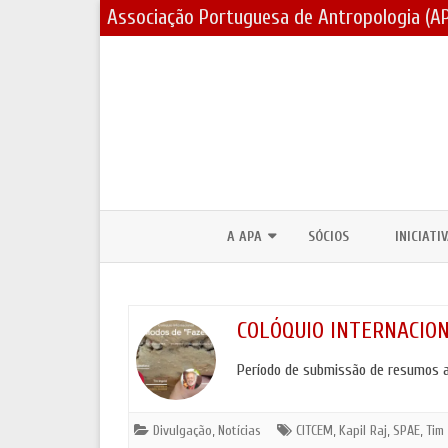
Associação Portuguesa de Antropologia (A
A APA
SÓCIOS
INICIATI
CORPOS SOCIAIS / ESTATUTOS
PRÉMIOS
ASSEMBLEIAS GERAIS E ELEIÇÕES
BOLSAS 
COLÓQUIO INTERNACIO
PARCERIAS E PROTOCOLOS
FÓRUNS 
Período de submissão de resumos a
CONTACTOS
DIA MUND
Divulgação
,
Notícias
CITCEM
,
Kapil Raj
,
SPAE
JORNADA
,
Tim
LOGOTIPO