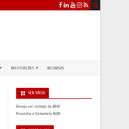
INSTITUIÇÕES
RECURSOS
EVENTOS
DEPARTAMENTOS / CURSOS DE
ANTROPOLOGIA
SER SÓCIO
ICOS
NSULTAS PÚBLICAS
UNIDADES DE INVESTIGAÇÃO
Deseja ser sócio(a) da APA?
ASSOCIAÇÕES INTERNACIONAIS
Preencha o formulário
AQUI
S
SAS/PRÉMIOS)