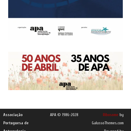
Associação
APA © 1986-2028
Ribosome
by
Portuguesa de
GalussoThemes.com