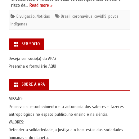
risco de…
Read more »
Divulgação
,
Notícias
Brasil
,
coronavirus
,
covid19
,
povos
indígenas
SER SÓCIO
Deseja ser sócio(a) da APA?
Preencha o formulário
AQUI
SOBRE A APA
MISSÃO:
Promover o reconhecimento e a autonomia dos saberes e fazeres
antropológicos no espaço público, no ensino e na ciência.
VALORES:
Defender a solidariedade, a justiça e o bem-estar das sociedades
humanas e do planeta.