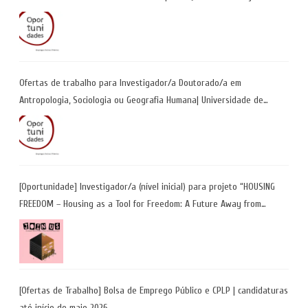
Ofertas de trabalho para Investigador/a Doutorado/a em
Antropologia, Sociologia ou Geografia Humana| Universidade de
Coimbra | Candidaturas até 29 de maio 2026
[Oportunidade] Investigador/a (nível inicial) para projeto “HOUSING
FREEDOM – Housing as a Tool for Freedom: A Future Away from
Incarceration” | até 8 de maio
[Ofertas de Trabalho] Bolsa de Emprego Público e CPLP | candidaturas
até início de maio 2026