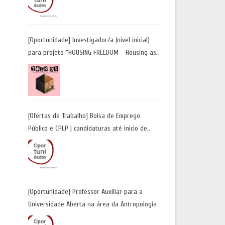
Candidaturas até 29 de maio 2026
[Oportunidade] Investigador/a (nível inicial)
para projeto “HOUSING FREEDOM – Housing as
a Tool for Freedom: A Future Away from
Incarceration” | até 8 de maio
[Ofertas de Trabalho] Bolsa de Emprego
Público e CPLP | candidaturas até início de
maio 2026
[Oportunidade] Professor Auxiliar para a
Universidade Aberta na área da Antropologia