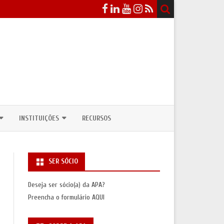
INSTITUIÇÕES
RECURSOS
EVENTOS
DEPARTAMENTOS / CURSOS DE
ANTROPOLOGIA
SER SÓCIO
ICOS
NSULTAS PÚBLICAS
UNIDADES DE INVESTIGAÇÃO
Deseja ser sócio(a) da APA?
ASSOCIAÇÕES INTERNACIONAIS
Preencha o formulário
AQUI
S
SAS/PRÉMIOS)