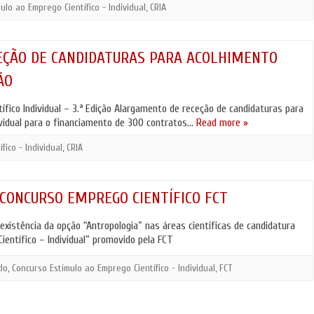
LOGIA
ulo ao Emprego Científico - Individual
,
CRIA
AUTONOMIA E PLURALIDADE
OPORTUNIDADE
ANTROPOLOGIA E CINEMA
(CURSOS/FORM
ÇÃO DE CANDIDATURAS PARA ACOLHIMENTO
OUTRAS NOTÍCI
ÃO
fico Individual – 3.ª Edição Alargamento de receção de candidaturas para
ividual para o financiamento de 300 contratos…
Read more »
ico - Individual
,
CRIA
CONCURSO EMPREGO CIENTÍFICO FCT
xistência da opção “Antropologia” nas áreas científicas de candidatura
entífico – Individual” promovido pela FCT
do
,
Concurso Estímulo ao Emprego Científico - Individual
,
FCT