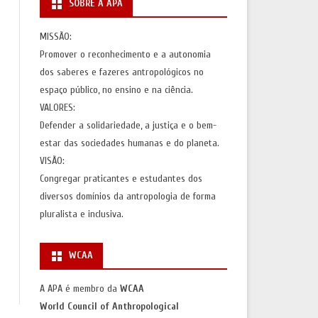
SOBRE A APA
S
AÇÕES)
MISSÃO:
Promover o reconhecimento e a autonomia
AS
dos saberes e fazeres antropológicos no
espaço público, no ensino e na ciência.
VALORES:
Defender a solidariedade, a justiça e o bem-
estar das sociedades humanas e do planeta.
VISÃO:
Congregar praticantes e estudantes dos
diversos domínios da antropologia de forma
pluralista e inclusiva.
WCAA
A APA é membro da
WCAA
World Council of Anthropological