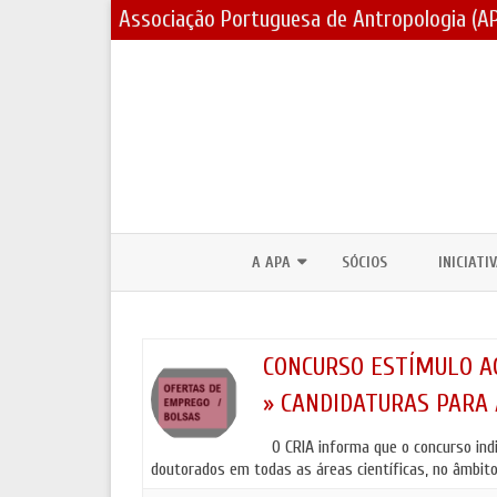
Associação Portuguesa de Antropologia (A
A APA
SÓCIOS
INICIATI
CORPOS SOCIAIS / ESTATUTOS
PRÉMIOS
ASSEMBLEIAS GERAIS E ELEIÇÕES
BOLSAS 
CONCURSO ESTÍMULO AO
» CANDIDATURAS PARA
PARCERIAS E PROTOCOLOS
FÓRUNS 
O CRIA informa que o concurso indi
CONTACTOS
DIA MUND
doutorados em todas as áreas científicas, no âmbit
JORNADA
LOGOTIPO