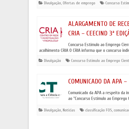
ANTROPO
Divulgação
,
Ofertas de emprego
Concurso Estím
POLÍTICA DE COOKIES E DE PRIVACIDADE
MOSTRA 
ALARGAMENTO DE RECE
CRIA – CEECIND 3ª EDIÇ
Concurso Estímulo ao Emprego Cientí
acolhimento CRIA O CRIA informa que o concurso ind
Divulgação
Concurso Estímulo ao Emprego Científ
COMUNICADO DA APA – 
Comunicado da APA a respeito da ine
ao “Concurso Estímulo ao Emprego Ci
Divulgação
,
Notícias
classificação FOS
,
comunica