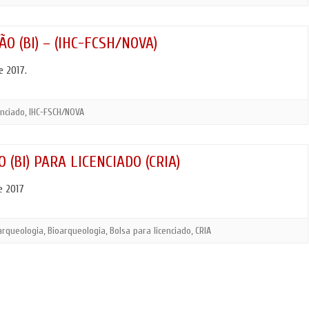
LOGIA
AUTONOMIA E PLURALIDADE
OPORTUNIDADE
ANTROPOLOGIA E CINEMA
(CURSOS/FORM
O (BI) – (IHC-FCSH/NOVA)
OUTRAS NOTÍCI
e 2017.
enciado
,
IHC-FSCH/NOVA
 (BI) PARA LICENCIADO (CRIA)
e 2017
arqueologia
,
Bioarqueologia
,
Bolsa para licenciado
,
CRIA