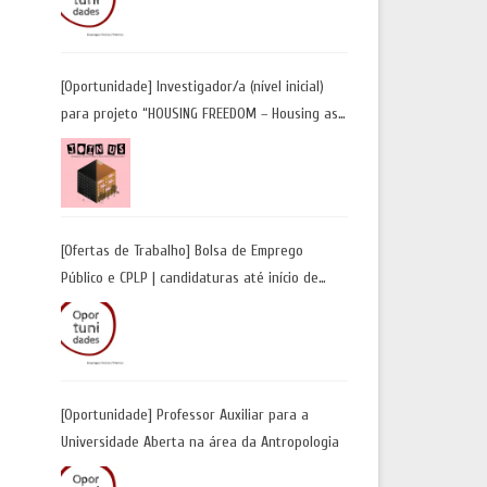
Candidaturas até 29 de maio 2026
[Oportunidade] Investigador/a (nível inicial)
para projeto “HOUSING FREEDOM – Housing as
a Tool for Freedom: A Future Away from
Incarceration” | até 8 de maio
[Ofertas de Trabalho] Bolsa de Emprego
Público e CPLP | candidaturas até início de
maio 2026
[Oportunidade] Professor Auxiliar para a
Universidade Aberta na área da Antropologia