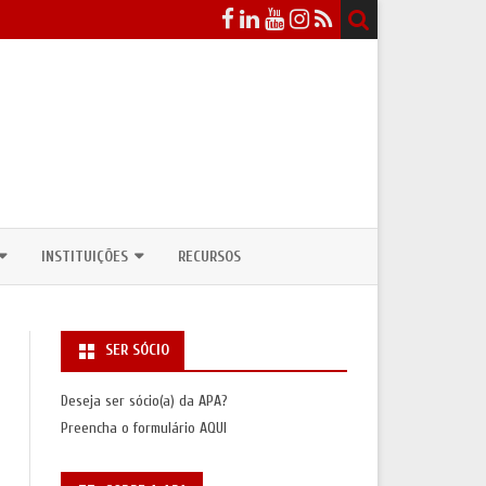
INSTITUIÇÕES
RECURSOS
EVENTOS
DEPARTAMENTOS / CURSOS DE
ANTROPOLOGIA
SER SÓCIO
ICOS
NSULTAS PÚBLICAS
UNIDADES DE INVESTIGAÇÃO
Deseja ser sócio(a) da APA?
ASSOCIAÇÕES INTERNACIONAIS
Preencha o formulário
AQUI
S
SAS/PRÉMIOS)