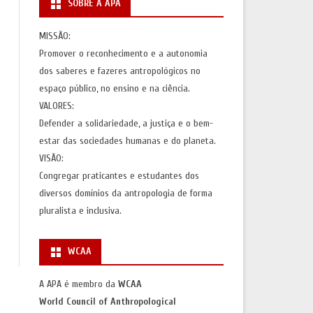
SOBRE A APA
S
AÇÕES)
MISSÃO:
Promover o reconhecimento e a autonomia
AS
dos saberes e fazeres antropológicos no
espaço público, no ensino e na ciência.
VALORES:
Defender a solidariedade, a justiça e o bem-
estar das sociedades humanas e do planeta.
VISÃO:
Congregar praticantes e estudantes dos
diversos domínios da antropologia de forma
pluralista e inclusiva.
WCAA
A APA é membro da
WCAA
World Council of Anthropological