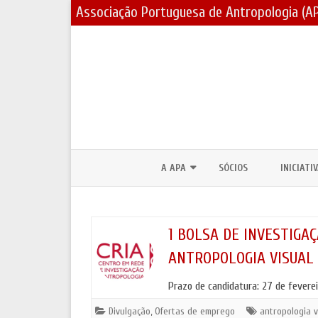
Associação Portuguesa de Antropologia (A
A APA
SÓCIOS
INICIATI
CORPOS SOCIAIS / ESTATUTOS
PRÉMIOS
ASSEMBLEIAS GERAIS E ELEIÇÕES
BOLSAS 
1 BOLSA DE INVESTIGA
ANTROPOLOGIA VISUAL 
PARCERIAS E PROTOCOLOS
FÓRUNS 
Prazo de candidatura: 27 de feverei
CONTACTOS
DIA MUND
JORNADA
Divulgação
,
Ofertas de emprego
antropologia v
LOGOTIPO