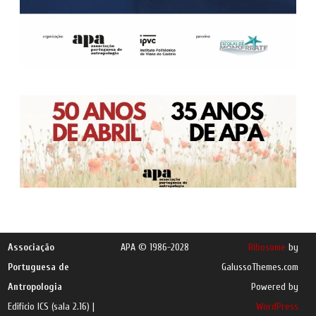
Associação
APA © 1986-2028
Ribosome
by
Portuguesa de
GalussoThemes.com
Antropologia
Powered by
Edifício ICS (sala 2.16) |
WordPress