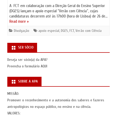
A FCT em colaboração com a Direção Geral do Ensino Superior
(DGES) lançam o apoio especial “Verão com Ciência”, cujas
candidaturas decorrem até às 17h00 (hora de Lisboa) de 26 de…
Read more »
Divulgação
apoio especial
,
DGES
,
FCT
,
Verão com Ciência
SER SÓCIO
Deseja ser sócio(a) da APA?
Preencha o formulário
AQUI
SOBRE A APA
MISSÃO:
Promover o reconhecimento e a autonomia dos saberes e fazeres
antropológicos no espaço público, no ensino e na ciência.
VALORES: