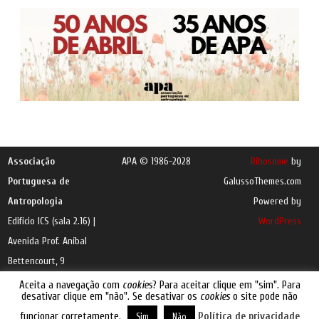
Associação
APA © 1986-2028
Ribosome
by
Portuguesa de
GalussoThemes.com
Antropologia
Powered by
Edifício ICS (sala 2.16) |
WordPress
Avenida Prof. Aníbal
Bettencourt, 9
1600-189 Lisboa |
e-
Aceita a navegação com
cookies
? Para aceitar clique em "sim". Para
desativar clique em "não". Se desativar os
cookies
o site pode não
mail
funcionar corretamente.
Política de privacidade
Sim
Não