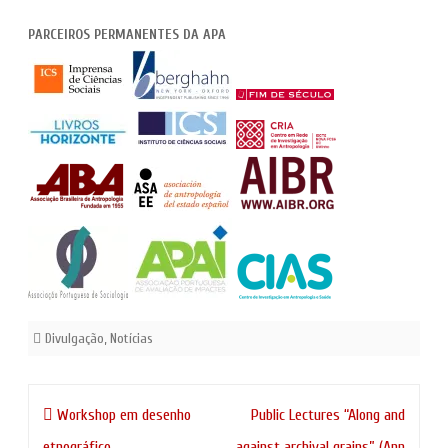
PARCEIROS PERMANENTES DA APA
Divulgação
,
Notícias
Navegação
Workshop em desenho
Public Lectures “Along and
de
etnográfico
against archival grains” (Ann