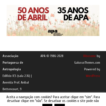
Associação
APA © 1986-2028
Ribosome
by
Portuguesa de
GalussoThemes.com
Antropologia
Powered by
Edifício ICS (sala 2.16) |
WordPress
Avenida Prof. Aníbal
Bettencourt, 9
1600-189 Lisboa |
e-
Aceita a navegação com
cookies
? Para aceitar clique em "sim". Para
desativar clique em "não". Se desativar os
cookies
o site pode não
mail