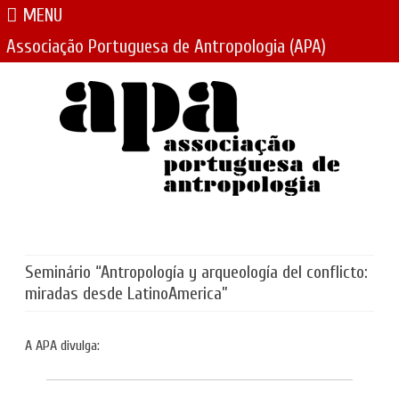
MENU
Associação Portuguesa de Antropologia (APA)
Skip
to
content
Seminário “Antropología y arqueología del conflicto:
miradas desde LatinoAmerica”
A APA divulga: