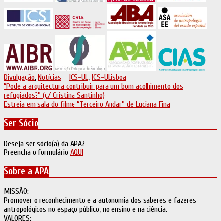
Divulgação
,
Notícias
ICS-UL
,
ICS-ULisboa
Navegação
“Pode a arquitectura contribuir para um bom acolhimento dos
refugiados?” (c/ Cristina Santinho)
de
Estreia em sala do filme “Terceiro Andar” de Luciana Fina
artigos
Ser Sócio
Deseja ser sócio(a) da APA?
Preencha o formulário
AQUI
Sobre a APA
MISSÃO:
Promover o reconhecimento e a autonomia dos saberes e fazeres
antropológicos no espaço público, no ensino e na ciência.
VALORES: