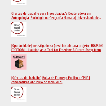
Ofertas de trabalho para Investigador/a Doutorado/a em
Antropologia, Sociologia ou Geografia Humana| Universidade de
Coimbra | Candidaturas até 29 de maio 2026
[Oportunidade] Investigador/a (nível inicial) para projeto “HOUSING
FREEDOM – Housing as a Tool for Freedom: A Future Away from
Incarceration” | até 8 de maio
[Ofertas de Trabalho] Bolsa de Emprego Público e CPLP |
candidaturas até início de maio 2026