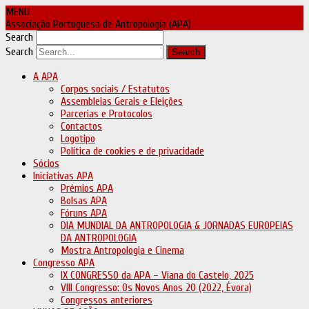
MENU
Associação Portuguesa de Antropologia (APA)
Search
Search
A APA
Corpos sociais / Estatutos
Assembleias Gerais e Eleições
Parcerias e Protocolos
Contactos
Logotipo
Política de cookies e de privacidade
Sócios
Iniciativas APA
Prémios APA
Bolsas APA
Fóruns APA
DIA MUNDIAL DA ANTROPOLOGIA & JORNADAS EUROPEIAS
DA ANTROPOLOGIA
Mostra Antropologia e Cinema
Congresso APA
IX CONGRESSO da APA – Viana do Castelo, 2025
VIII Congresso: Os Novos Anos 20 (2022, Évora)
Congressos anteriores