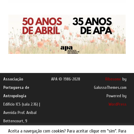
Associação
APA © 1986-2028
Ribosome
by
Portuguesa de
GalussoThemes.com
Antropologia
Powered by
Edifício ICS (sala 2.16) |
WordPress
Avenida Prof. Aníbal
Bettencourt, 9
1600-189 Lisboa |
e-
Aceita a navegação com
cookies
? Para aceitar clique em "sim". Para