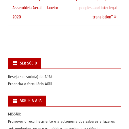
de
Assembleia Geral – Janeiro
peoples and interlegal
artigos
2020
translation”
SER SÓCIO
Deseja ser sócio(a) da APA?
Preencha o formulário
AQUI
SOBRE A APA
MISSÃO:
Promover o reconhecimento e a autonomia dos saberes e fazeres
antropológicos no espaço público, no ensino e na ciência.