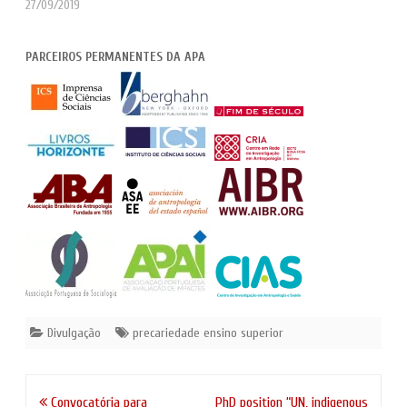
27/09/2019
PARCEIROS PERMANENTES DA APA
Divulgação
precariedade ensino superior
Navegação
Convocatória para
PhD position “UN, indigenous