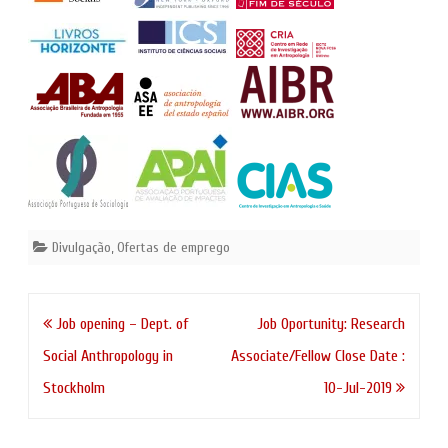
Divulgação
,
Ofertas de emprego
Navegação
Job opening – Dept. of
Job Oportunity: Research
de
Social Anthropology in
Associate/Fellow Close Date :
artigos
Stockholm
10-Jul-2019