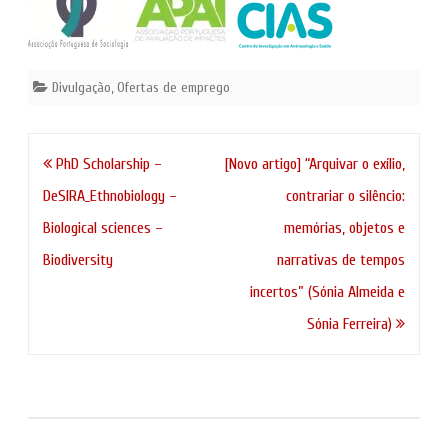
Divulgação
,
Ofertas de emprego
Navegação
PhD Scholarship –
[Novo artigo] “Arquivar o exílio,
de
DeSIRA_Ethnobiology –
contrariar o silêncio:
artigos
Biological sciences –
memórias, objetos e
Biodiversity
narrativas de tempos
incertos” (Sónia Almeida e
Sónia Ferreira)