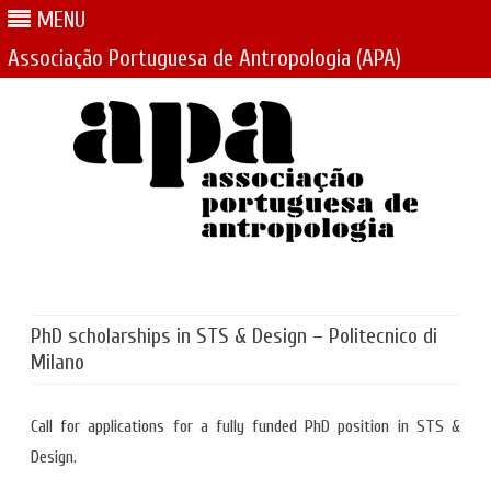
MENU
Associação Portuguesa de Antropologia (APA)
Skip
to
content
PhD scholarships in STS & Design – Politecnico di
Milano
Call for applications for a fully funded PhD position in STS &
Design.