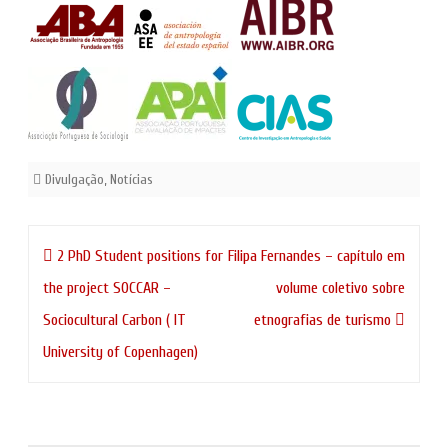
Divulgação
,
Notícias
Navegação
2 PhD Student positions for
Filipa Fernandes – capítulo em
de
the project SOCCAR –
volume coletivo sobre
artigos
Sociocultural Carbon ( IT
etnografias de turismo
University of Copenhagen)