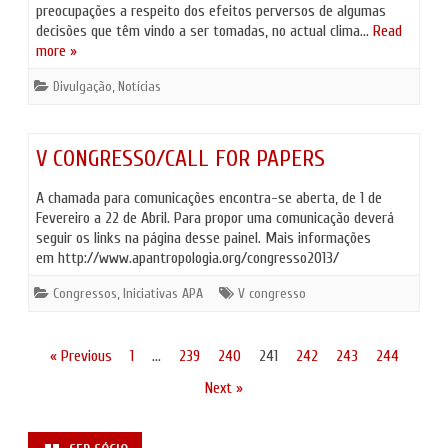
preocupações a respeito dos efeitos perversos de algumas
decisões que têm vindo a ser tomadas, no actual clima…
Read
more »
Divulgação
,
Notícias
V CONGRESSO/CALL FOR PAPERS
A chamada para comunicações encontra-se aberta, de 1 de
Fevereiro a 22 de Abril. Para propor uma comunicação deverá
seguir os links na página desse painel. Mais informações
em http://www.apantropologia.org/congresso2013/
Congressos
,
Iniciativas APA
V congresso
Paginação
« Previous
1
…
239
240
241
242
243
244
dos
Next »
conteúdos