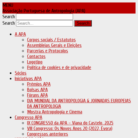
MENU
Associação Portuguesa de Antropologia (APA)
Search
Search
A APA
Corpos sociais / Estatutos
Assembleias Gerais e Eleições
Parcerias e Protocolos
Contactos
Logotipo
Política de cookies e de privacidade
Sócios
Iniciativas APA
Prémios APA
Bolsas APA
Fóruns APA
DIA MUNDIAL DA ANTROPOLOGIA & JORNADAS EUROPEIAS
DA ANTROPOLOGIA
Mostra Antropologia e Cinema
Congresso APA
IX CONGRESSO da APA – Viana do Castelo, 2025
VIII Congresso: Os Novos Anos 20 (2022, Évora)
Congressos anteriores