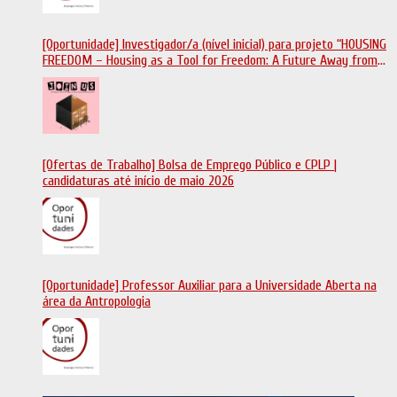
[Oportunidade] Investigador/a (nível inicial) para projeto “HOUSING
FREEDOM – Housing as a Tool for Freedom: A Future Away from
Incarceration” | até 8 de maio
[Ofertas de Trabalho] Bolsa de Emprego Público e CPLP |
candidaturas até início de maio 2026
[Oportunidade] Professor Auxiliar para a Universidade Aberta na
área da Antropologia