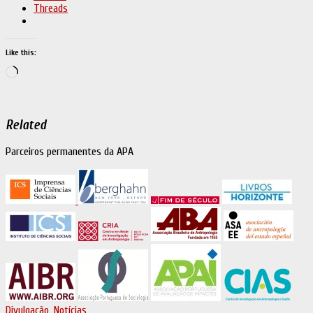
Threads
Like this:
Loading…
Related
Parceiros permanentes da APA
Divulgação
,
Notícias