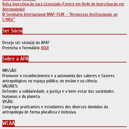
Navegação
Bolsa Investigação para Licenciado (Centro em Rede de Investigação em
Antropologia)
de
III Seminário Internacional MAP-FGM – “Respostas Institucionais ao
artigos
C/MGF”
Ser Sócio
Deseja ser sócio(a) da APA?
Preencha o formulário
AQUI
Sobre a APA
MISSÃO:
Promover o reconhecimento e a autonomia dos saberes e fazeres
antropológicos no espaço público, no ensino e na ciência.
VALORES:
Defender a solidariedade, a justiça e o bem-estar das sociedades
humanas e do planeta.
VISÃO:
Congregar praticantes e estudantes dos diversos domínios da
antropologia de forma pluralista e inclusiva.
WCAA