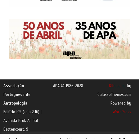
Associação
APA © 1986-2028
Ribosome
by
Portuguesa de
GalussoThemes.com
Antropologia
Powered by
Edifício ICS (sala 2.16) |
WordPress
Avenida Prof. Aníbal
Bettencourt, 9
1600-189 Lisboa |
e-