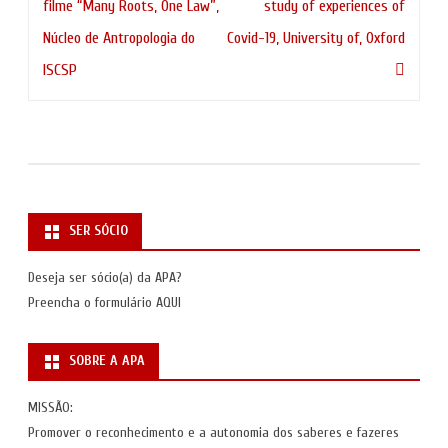
de
filme “Many Roots, One Law”,
study of experiences of
artigos
Núcleo de Antropologia do
Covid-19, University of, Oxford
ISCSP
SER SÓCIO
Deseja ser sócio(a) da APA?
Preencha o formulário
AQUI
SOBRE A APA
MISSÃO:
Promover o reconhecimento e a autonomia dos saberes e fazeres