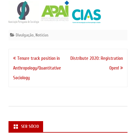
Divulgação
,
Notícias
Navegação
Tenure track position in
Distribute 2020: Registration
de
Anthropology/Quantitative
Open!
artigos
Sociology
SER SÓCIO