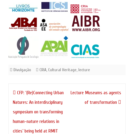
Divulgação
CRIA
,
Cultural Heritage
,
lecture
Navegação
CFP: ‘(Re)Connecting Urban
Lecture Museums as agents
de
Natures: An interdisciplinary
of transformation
artigos
symposium on transforming
human-nature relations in
cities’ being held at RMIT