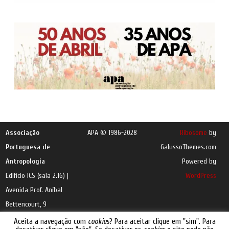
Associação
APA © 1986-2028
Ribosome
by
Portuguesa de
GalussoThemes.com
Antropologia
Powered by
Edifício ICS (sala 2.16) |
WordPress
Avenida Prof. Aníbal
Bettencourt, 9
1600-189 Lisboa |
e-
Aceita a navegação com
cookies
? Para aceitar clique em "sim". Para