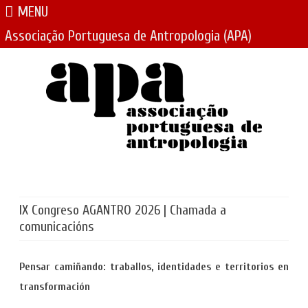
MENU
Associação Portuguesa de Antropologia (APA)
Skip
to
content
IX Congreso AGANTRO 2026 | Chamada a
comunicacións
Pensar camiñando: traballos, identidades e territorios en
transformación