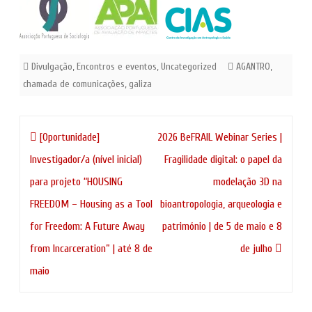
Divulgação
,
Encontros e eventos
,
Uncategorized
AGANTRO
,
chamada de comunicações
,
galiza
Navegação
[Oportunidade]
2026 BeFRAIL Webinar Series |
de
Investigador/a (nível inicial)
Fragilidade digital: o papel da
artigos
para projeto “HOUSING
modelação 3D na
FREEDOM – Housing as a Tool
bioantropologia, arqueologia e
for Freedom: A Future Away
património | de 5 de maio e 8
from Incarceration” | até 8 de
de julho
maio