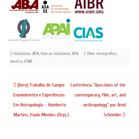
Iniciativas APA
,
Outras iniciativas APA
filme etnográfico
,
mostra
,
UTAD
Navegação
[livro] Trabalho de Campo:
Conferência “Questions of the
de
Envolvimento e Experiências
contemporary: film, art, and
artigos
Em Antropologia – Humberto
anthropology” por Arnd
Martins, Paulo Mendes (Orgs.)
Schneider