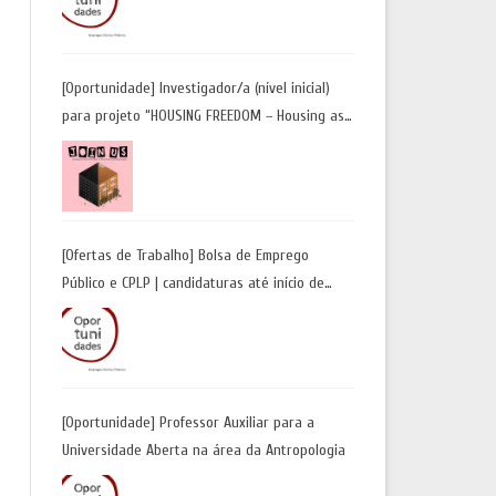
Candidaturas até 29 de maio 2026
[Oportunidade] Investigador/a (nível inicial)
para projeto “HOUSING FREEDOM – Housing as
a Tool for Freedom: A Future Away from
Incarceration” | até 8 de maio
[Ofertas de Trabalho] Bolsa de Emprego
Público e CPLP | candidaturas até início de
maio 2026
[Oportunidade] Professor Auxiliar para a
Universidade Aberta na área da Antropologia