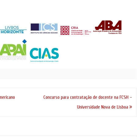
ho de 2015 em Mação.
ão: Instituto Terra e Memória
o de…
mericano
Concurso para contratação de docente na FCSH –
Universidade Nova de Lisboa