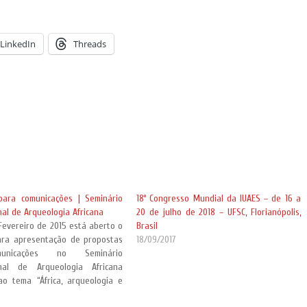
LinkedIn
Threads
ara comunicações | Seminário
18º Congresso Mundial da IUAES – de 16 a
nal de Arqueologia Africana
20 de julho de 2018 – UFSC, Florianópolis,
Fevereiro de 2015 está aberto o
Brasil
ara apresentação de propostas
18/09/2017
nicações no Seminário
onal de Arqueologia Africana
ao tema “África, arqueologia e
 a realizar entre os dias 3 e 5