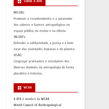
SOBRE A APA
S
AÇÕES)
MISSÃO:
Promover o reconhecimento e a autonomia
AS
dos saberes e fazeres antropológicos no
espaço público, no ensino e na ciência.
VALORES:
Defender a solidariedade, a justiça e o bem-
estar das sociedades humanas e do planeta.
VISÃO:
Congregar praticantes e estudantes dos
diversos domínios da antropologia de forma
pluralista e inclusiva.
WCAA
A APA é membro da
WCAA
World Council of Anthropological