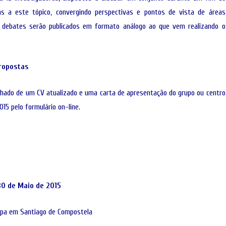
LOGIA
a este tópico, convergindo perspectivas e pontos de vista de áreas
AUTONOMIA E PLURALIDADE
OPORTUNIDADE
ANTROPOLOGIA E CINEMA
(CURSOS/FORM
s debates serão publicados em formato análogo ao que vem realizando o
OUTRAS NOTÍCI
propostas
ado de um CV atualizado e uma carta de apresentação do grupo ou centro
015 pelo
formulário on-line
.
 30 de Maio de 2015
opa em Santiago de Compostela