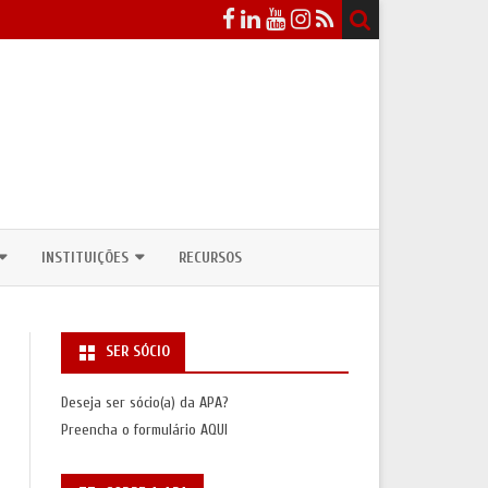
INSTITUIÇÕES
RECURSOS
EVENTOS
DEPARTAMENTOS / CURSOS DE
ANTROPOLOGIA
SER SÓCIO
ICOS
NSULTAS PÚBLICAS
UNIDADES DE INVESTIGAÇÃO
Deseja ser sócio(a) da APA?
ASSOCIAÇÕES INTERNACIONAIS
Preencha o formulário
AQUI
S
SAS/PRÉMIOS)