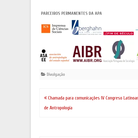
realizar entre os dias 10 e 11 Setembro
de Jun
de 2015 no Instituto de Ciências Sociais…
Organizaç
(ITM)Centr
PARCEIROS PERMANENTES DA APA
Divulgação
Navegação
Chamada para comunicações IV Congreso Latinoa
de
de Antropología
artigos