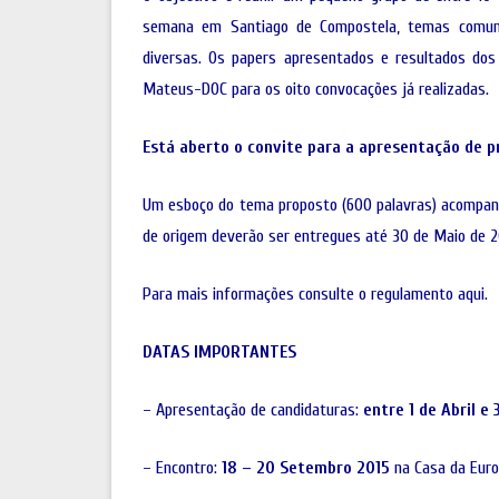
ANTROPO
semana em Santiago de Compostela, temas comuns 
POLÍTICA DE COOKIES E DE PRIVACIDADE
MOSTRA 
diversas. Os papers apresentados e resultados do
Mateus-DOC para os oito convocações já realizadas.
Está aberto o convite para a apresentação de 
Um esboço do tema proposto (600 palavras) acompanh
de origem deverão ser entregues até 30 de Maio de 2
Para mais informações consulte o regulamento
aqui
.
DATAS IMPORTANTES
– Apresentação de candidaturas:
entre 1 de Abril e
– Encontro:
18 – 20 Setembro 2015
na Casa da Eur