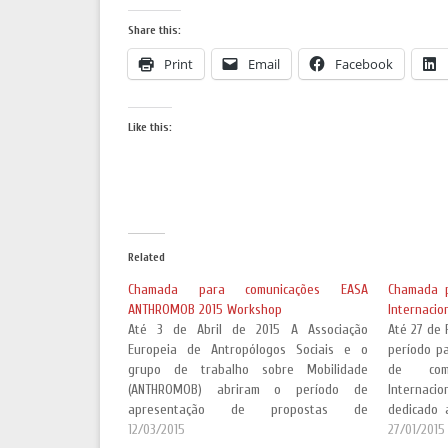
Share this:
Print
Email
Facebook
Like this:
Related
Chamada para comunicações EASA
Chamada p
ANTHROMOB 2015 Workshop
Internacio
Até 3 de Abril de 2015 A Associação
Até 27 de 
Europeia de Antropólogos Sociais e o
período p
grupo de trabalho sobre Mobilidade
de comu
(ANTHROMOB) abriram o período de
Internaci
apresentação de propostas de
dedicado 
comunicação para a sua oficina bianual, a
12/03/2015
paisagem”,
27/01/2015