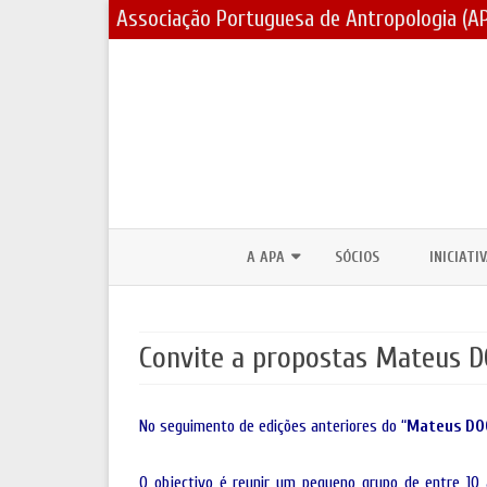
Associação Portuguesa de Antropologia (A
A APA
SÓCIOS
INICIATI
CORPOS SOCIAIS / ESTATUTOS
PRÉMIOS
Convite a propostas Mateus DO
ASSEMBLEIAS GERAIS E ELEIÇÕES
BOLSAS 
PARCERIAS E PROTOCOLOS
FÓRUNS 
No seguimento de edições anteriores do “
Mateus DO
CONTACTOS
DIA MUND
JORNADA
O objectivo é reunir um pequeno grupo de entre 10 
LOGOTIPO