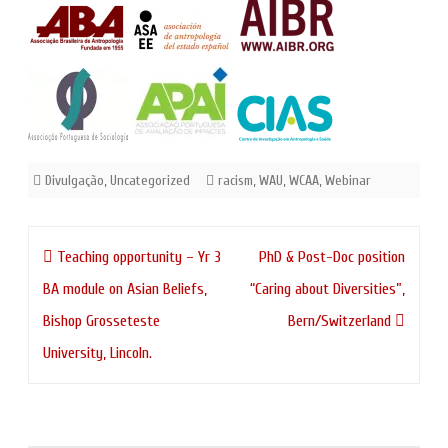
Divulgação
,
Uncategorized
racism
,
WAU
,
WCAA
,
Webinar
Navegação
Teaching opportunity – Yr 3
PhD & Post-Doc position
de
BA module on Asian Beliefs,
“Caring about Diversities”,
artigos
Bishop Grosseteste
Bern/Switzerland
University, Lincoln.