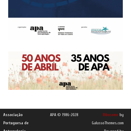
Associação
APA © 1986-2028
Ribosome
by
Portuguesa de
GalussoThemes.com