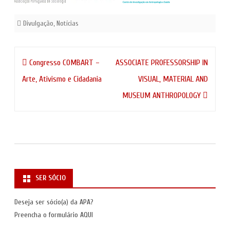
Divulgação
,
Notícias
Navegação
Congresso COMBART –
ASSOCIATE PROFESSORSHIP IN
de
Arte, Ativismo e Cidadania
VISUAL, MATERIAL AND
artigos
MUSEUM ANTHROPOLOGY
SER SÓCIO
Deseja ser sócio(a) da APA?
Preencha o formulário
AQUI