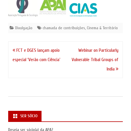
Divulgação
chamada de contribuições
,
Cinema & Território
Navegação
FCT e DGES lançam apoio
Webinar on Particularly
de
especial ‘Verão com Ciência’
Vulnerable Tribal Groups of
artigos
India
SER SÓCIO
Deseja ser sócio(a) da APA?