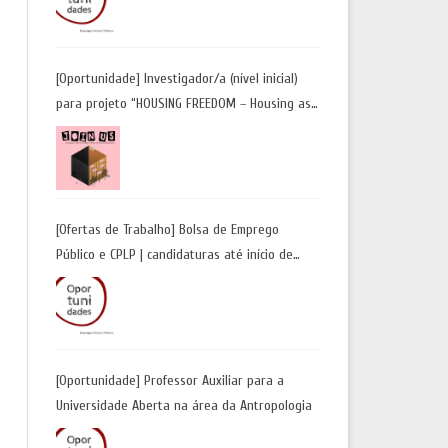
Candidaturas até 29 de maio 2026
[Oportunidade] Investigador/a (nível inicial)
para projeto “HOUSING FREEDOM – Housing as
a Tool for Freedom: A Future Away from
Incarceration” | até 8 de maio
[Ofertas de Trabalho] Bolsa de Emprego
Público e CPLP | candidaturas até início de
maio 2026
[Oportunidade] Professor Auxiliar para a
Universidade Aberta na área da Antropologia