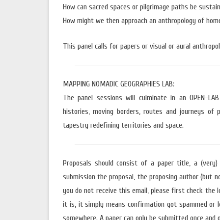
How can sacred spaces or pilgrimage paths be sustaine
How might we then approach an anthropology of hom
This panel calls for papers or visual or aural anthrop
MAPPING NOMADIC GEOGRAPHIES LAB:
The panel sessions will culminate in an OPEN-LAB 
histories, moving borders, routes and journeys of p
tapestry redefining territories and space.
Proposals should consist of a paper title, a (ver
submission the proposal, the proposing author (but no
you do not receive this email, please first check the l
it is, it simply means confirmation got spammed or l
somewhere. A paper can only be submitted once and o