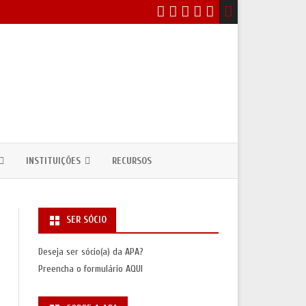
INSTITUIÇÕES
RECURSOS
EVENTOS
DEPARTAMENTOS / CURSOS DE
ANTROPOLOGIA
SER SÓCIO
ICOS
NSULTAS PÚBLICAS
UNIDADES DE INVESTIGAÇÃO
Deseja ser sócio(a) da APA?
ASSOCIAÇÕES INTERNACIONAIS
Preencha o formulário
AQUI
S
SAS/PRÉMIOS)