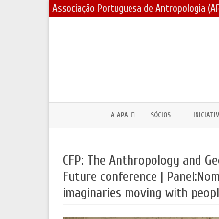
Associação Portuguesa de Antropologia (A
A APA
SÓCIOS
INICIATI
CORPOS SOCIAIS / ESTATUTOS
PRÉMIOS
CFP: The Anthropology and Ge
ASSEMBLEIAS GERAIS E ELEIÇÕES
BOLSAS 
Future conference | Panel:Noma
PARCERIAS E PROTOCOLOS
FÓRUNS 
imaginaries moving with peopl
CONTACTOS
DIA MUND
JORNADA
LOGOTIPO