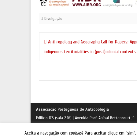
Divulgação
Navegação
Anthropology and Geography Call for Papers: App
de
indigenous territorialities in (post)colonial contexts
artigos
Associação Portuguesa de Antropologia
Edifício ICS (sala 2.16) | Avenida Prof. Aníbal Bettencourt, 9
1600-189 Lisboa |
e-mail
Aceita a navegação com
cookies
? Para aceitar clique em "sim"