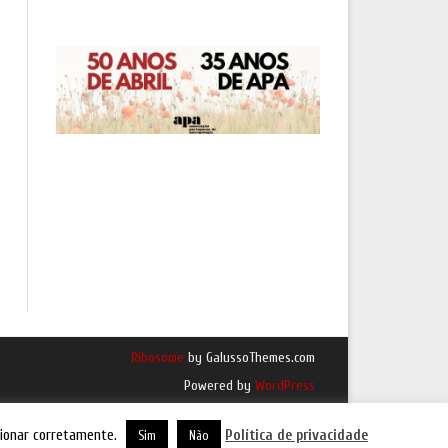
Ribosome
by GalussoThemes.com
Powered by
WordPress
cionar corretamente.
Política de privacidade
Sim
Não