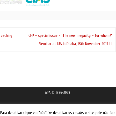
roaching
CFP – special issue – ‘The new megacity – for whom?’
Seminar at IUB in Dhaka, 18th November 2019
APA © 1986-2028
. Para desativar clique em "não". Se desativar os
cookies
o site pode não fun