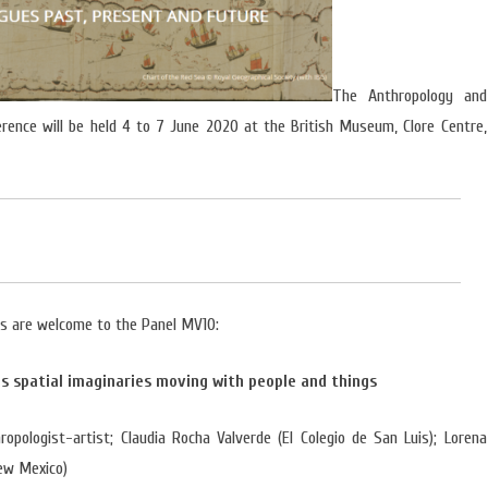
LOGIA
AUTONOMIA E PLURALIDADE
OPORTUNIDADE
ANTROPOLOGIA E CINEMA
(CURSOS/FORM
OUTRAS NOTÍCI
The Anthropology and
rence will be held 4 to 7 June 2020 at the British Museum, Clore Centre,
es are welcome to the Panel MV10:
s spatial imaginaries moving with people and things
pologist-artist; Claudia Rocha Valverde (El Colegio de San Luis); Lorena
New Mexico)