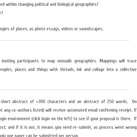
d within changing political and biological geographies?
e?
ologies of places, as photo essays, videos or soundscapes.
inviting participants to map nomadic geographies. Mappings will trace
eoples, places and things with threads, ink and collage into a collective
y) short abstract of <300 characters and an abstract of 250 words. On
t any co-authors listed) will receive automated email confirming receipt. If
ogin environment (click login on the left) to see if your proposal is there. If
ost; and if it is not, it means you need re-submit, as process went wrong
nly one paper can be submitted per person.