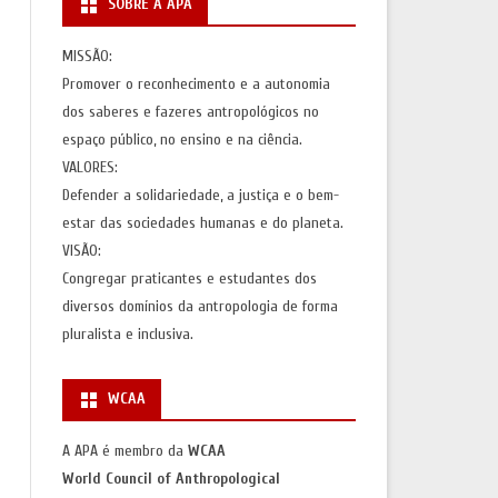
SOBRE A APA
S
AÇÕES)
MISSÃO:
Promover o reconhecimento e a autonomia
AS
dos saberes e fazeres antropológicos no
espaço público, no ensino e na ciência.
VALORES:
Defender a solidariedade, a justiça e o bem-
estar das sociedades humanas e do planeta.
VISÃO:
Congregar praticantes e estudantes dos
diversos domínios da antropologia de forma
pluralista e inclusiva.
WCAA
A APA é membro da
WCAA
World Council of Anthropological