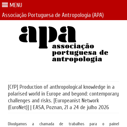
MENU
Associação Portuguesa de Antropologia (APA)
Skip
to
content
[CfP] Production of anthropological knowledge in a
polarised world in Europe and beyond: contemporary
challenges and risks. [Europeanist Network
(EuroNet)] | EASA, Poznan, 21 a 24 de julho 2026
Divulgamos a chamada de trabalhos para o painel