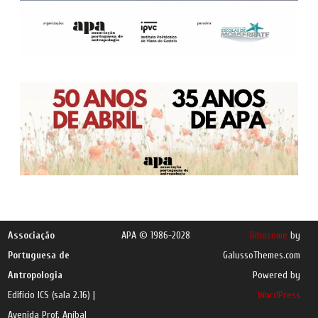
Associação
APA © 1986-2028
Ribosome
by
Portuguesa de
GalussoThemes.com
Antropologia
Powered by
Edifício ICS (sala 2.16) |
WordPress
Avenida Prof. Aníbal