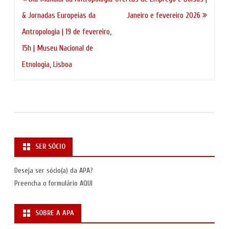
de
& Jornadas Europeias da
Janeiro e fevereiro 2026
artigos
Antropologia | 19 de fevereiro,
15h | Museu Nacional de
Etnologia, Lisboa
SER SÓCIO
Deseja ser sócio(a) da APA?
Preencha o formulário
AQUI
SOBRE A APA