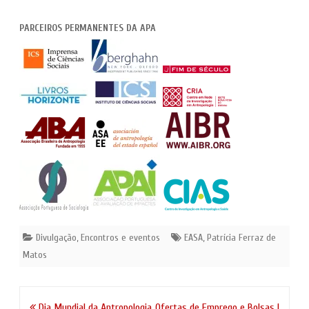
PARCEIROS PERMANENTES DA APA
Divulgação
,
Encontros e eventos
EASA
,
Patrícia Ferraz de
Matos
Navegação
Dia Mundial da Antropologia
Ofertas de Emprego e Bolsas |