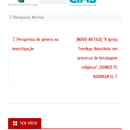
Divulgação
,
Notícias
Navegação
Perspetiva de género na
[NOVO ARTIGO] “A Igreja
de
investigação
Tenrikyo Amazônia: um
artigos
processo de bricolagem
religiosa”, (DONIZETE
RODRIGUES)
SER SÓCIO