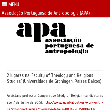
MENU
Associação Portuguesa de Antropologia (APA)
Skip
to
content
2 lugares na ‘Faculty of Theology and Religious
Studies’ (Universidade de Groningen, Países Baixos)
Assistant professor Comparative Study of Religion (candidaturas
até 7 de Junho de 2015):
http://www.rug.nl/about-us/work-with-
us/job-opportunities/overview?details=00347-02S0004HLP