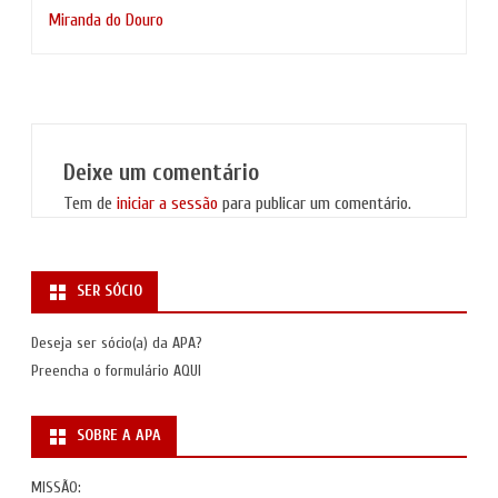
artigos
Miranda do Douro
Deixe um comentário
Tem de
iniciar a sessão
para publicar um comentário.
SER SÓCIO
Deseja ser sócio(a) da APA?
Preencha o formulário
AQUI
SOBRE A APA
MISSÃO: