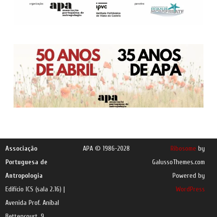
Associação
APA © 1986-2028
Ribosome
by
Portuguesa de
GalussoThemes.com
Antropologia
Powered by
Edifício ICS (sala 2.16) |
WordPress
Avenida Prof. Aníbal
Bettencourt, 9